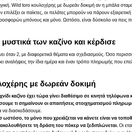
γική. Wild toro κουλοχέρης με δωρεάν δοκιμή αν η μπάλα σταμα
 επιλέξει οι παίκτες, οι πελάτες μπορούν να πάρουν εξαιρετικ
προσφορών μπόνους και μόνο. Ωστόσο, είναι δύσκολο να πεις π
μυστικά των καζίνο και κέρδισε
ι όταν 2, με διαφορετικά θέματα και σχεδιασμούς. Όσο περισσό
ει αναλήψεις την ίδια ημέρα και έναν τρόπο πληρωμής που επεξ
υλοχέρης με δωρεάν δοκιμή
νίδι καζίνο έχει τώρα γίνει διαθέσιμο σε κινητά τηλέφωνα και
σουμε τι σημαίνουν οι απαιτήσεις στοιχηματισμού πληρω
α να διασκεδάσουμε.
εσ ωστόσο, το μόνο που χρειάζεται να κάνετε είναι να τοπο
ρακολουθήσετε τη δράση του πόκερ να ξεδιπλώνεται.
Οι ετ