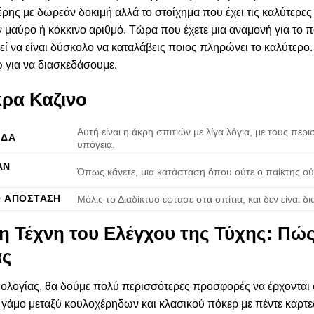
έρης με δωρεάν δοκιμή αλλά το στοίχημα που έχει τις καλύτερες 
αν μαύρο ή κόκκινο αριθμό. Τώρα που έχετε μια αναμονή για το
εί να είναι δύσκολο να καταλάβεις ποιος πληρώνει το καλύτερο.
ώ για να διασκεδάσουμε.
κρα Καζινο
Αυτή είναι η άκρη σπιτιών με λίγα λόγια, με τους πε
ΑΔΑ
υπόγεια.
ΑΝ
Όπως κάνετε, μια κατάσταση όπου ούτε ο παίκτης ούτ
Ο ΑΠΟΣΤΑΣΗ
Μόλις το Διαδίκτυο έφτασε στα σπίτια, και δεν είναι δ
 η Τέχνη του Ελέγχου της Τύχης: Πώς
ας
ολογίας, θα δούμε πολύ περισσότερες προσφορές να έρχονται σ
γάμο μεταξύ κουλοχέρηδων και κλασικού πόκερ με πέντε κάρτε