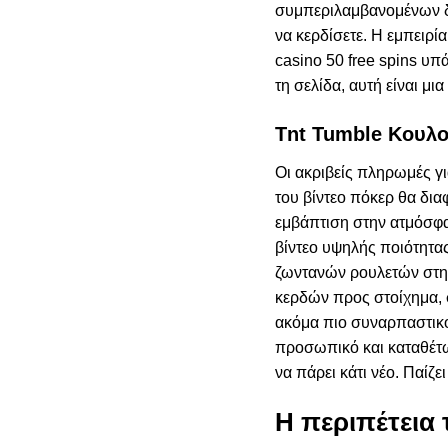
συμπεριλαμβανομένων δω
να κερδίσετε. Η εμπειρία
casino 50 free spins υπ
τη σελίδα, αυτή είναι μι
Tnt Tumble Κουλ
Οι ακριβείς πληρωμές γι
του βίντεο πόκερ θα δια
εμβάπτιση στην ατμόσφαι
βίντεο υψηλής ποιότητας 
ζωντανών ρουλετών στη Ν
κερδών προς στοίχημα, σ
ακόμα πιο συναρπαστικο
προσωπικό και καταθέτω 
να πάρει κάτι νέο. Παίζ
Η περιπέτεια 