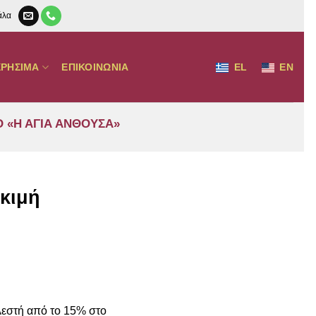
άλα
ΧΡΗΣΙΜΑ
ΕΠΙΚΟΙΝΩΝΙΑ
EL
EN
Ο «Η ΑΓΙΑ ΑΝΘΟΥΣΑ»
οκιμή
λεστή από το 15% στο