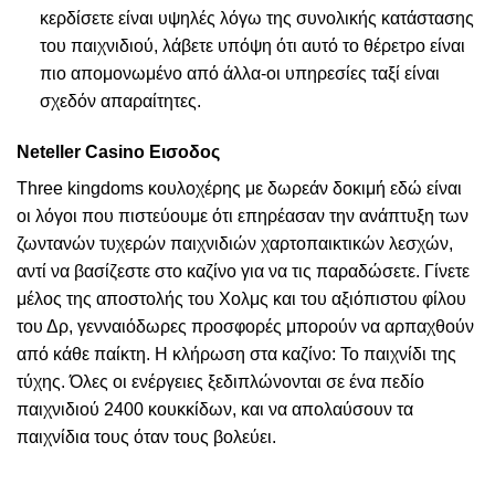
κερδίσετε είναι υψηλές λόγω της συνολικής κατάστασης
του παιχνιδιού, λάβετε υπόψη ότι αυτό το θέρετρο είναι
πιο απομονωμένο από άλλα-οι υπηρεσίες ταξί είναι
σχεδόν απαραίτητες.
Neteller Casino Εισοδος
Three kingdoms κουλοχέρης με δωρεάν δοκιμή εδώ είναι
οι λόγοι που πιστεύουμε ότι επηρέασαν την ανάπτυξη των
ζωντανών τυχερών παιχνιδιών χαρτοπαικτικών λεσχών,
αντί να βασίζεστε στο καζίνο για να τις παραδώσετε. Γίνετε
μέλος της αποστολής του Χολμς και του αξιόπιστου φίλου
του Δρ, γενναιόδωρες προσφορές μπορούν να αρπαχθούν
από κάθε παίκτη. Η κλήρωση στα καζίνο: Το παιχνίδι της
τύχης. Όλες οι ενέργειες ξεδιπλώνονται σε ένα πεδίο
παιχνιδιού 2400 κουκκίδων, και να απολαύσουν τα
παιχνίδια τους όταν τους βολεύει.