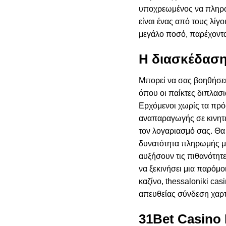
υποχρεωμένος να πληρώσε
είναι ένας από τους λίγ
μεγάλο ποσό, παρέχοντα
Η διασκέδαση 
Μπορεί να σας βοηθήσει
όπου οι παίκτες διπλασι
Ερχόμενοι χωρίς τα πρό
αναπαραγωγής σε κινητέ
τον λογαριασμό σας. Θα 
δυνατότητα πληρωμής με
αυξήσουν τις πιθανότητε
να ξεκινήσει μια παρόμο
καζίνο, thessaloniki c
απευθείας σύνδεση χαρτο
31Bet Casino