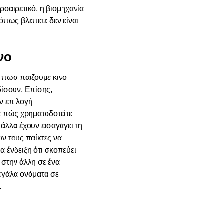
ροαιρετικό, η βιομηχανία
 όπως βλέπετε δεν είναι
νο
 πωσ παιζουμε κινο
δίσουν. Επίσης,
ν επιλογή
ά πώς χρηματοδοτείτε
άλλα έχουν εισαγάγει τη
ν τους παίκτες να
α ένδειξη ότι σκοπεύει
 στην άλλη σε ένα
εγάλα ονόματα σε
.