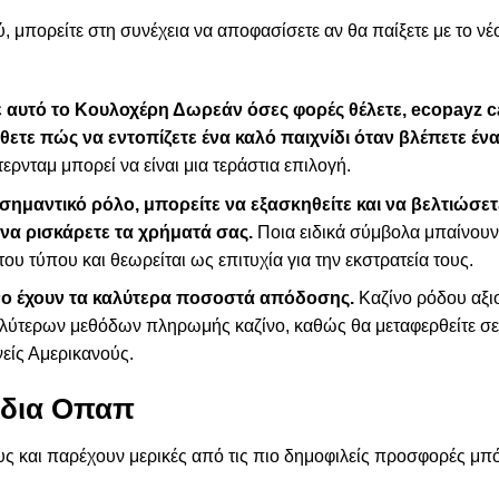
ύ, μπορείτε στη συνέχεια να αποφασίσετε αν θα παίξετε με το νέ
ε αυτό το Κουλοχέρη Δωρεάν όσες φορές θέλετε, ecopayz c
ετε πώς να εντοπίζετε ένα καλό παιχνίδι όταν βλέπετε έν
ερνταμ μπορεί να είναι μια τεράστια επιλογή.
ι σημαντικό ρόλο, μπορείτε να εξασκηθείτε και να βελτιώσετε
 να ρισκάρετε τα χρήματά σας.
Ποια ειδικά σύμβολα μπαίνουν 
ου τύπου και θεωρείται ως επιτυχία για την εκστρατεία τους.
ίνο έχουν τα καλύτερα ποσοστά απόδοσης.
Καζίνο ρόδου αξιο
καλύτερων μεθόδων πληρωμής καζίνο, καθώς θα μεταφερθείτε σε
νείς Αμερικανούς.
ίδια Οπαπ
ους και παρέχουν μερικές από τις πιο δημοφιλείς προσφορές μπ