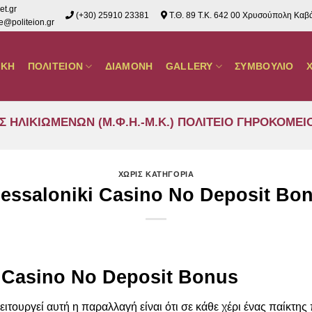
et.gr
(+30) 25910 23381
Τ.Θ. 89 Τ.Κ. 642 00 Χρυσούπολη Καβ
@politeion.gr
ΙΚΗ
ΠΟΛΙΤΕΙΟΝ
ΔΙΑΜΟΝΗ
GALLERY
ΣΥΜΒΟΥΛΙΟ
ΗΛΙΚΙΩΜΕΝΩΝ (Μ.Φ.Η.-Μ.Κ.) ΠΟΛΙΤΕΙΟ ΓΗΡΟΚΟΜΕΙ
ΧΩΡΙΣ ΚΑΤΗΓΟΡΙΑ
essaloniki Casino No Deposit Bo
 Casino No Deposit Bonus
ιτουργεί αυτή η παραλλαγή είναι ότι σε κάθε χέρι ένας παίκτης π