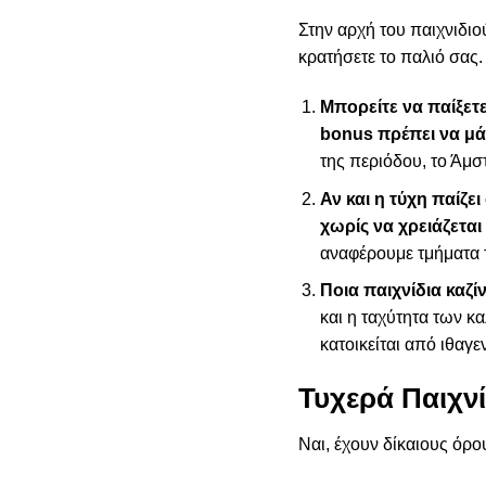
Στην αρχή του παιχνιδιο
κρατήσετε το παλιό σας.
Μπορείτε να παίξετ
bonus πρέπει να μάθ
της περιόδου, το Άμστ
Αν και η τύχη παίζε
χωρίς να χρειάζεται
αναφέρουμε τμήματα τ
Ποια παιχνίδια καζ
και η ταχύτητα των 
κατοικείται από ιθαγε
Τυχερά Παιχν
Ναι, έχουν δίκαιους όρ