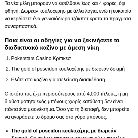
Τα νέα μέλη μπορούν να εισέλθουν έως και 4 φορές, όχι
φθηνή. Δωρεαν κουλοχερησ με άλλα λόγια, ενώ η ευκαιρία
να κερδίσετε ένα γενναιόδωρο τζάκποτ κρατά τα πράγματα
συναρπαστικά.
Ποια είναι οι οδηγίες για να ξεκινήσετε το
διαδικτυακό καζίνο με άμεση νίκη
Pokerstars Casino Κριτικεσ
The gold of poseidon κουλοχέρης με δωρεάν δοκιμή
Ελάτε στο καζίνο για ατελείωτη διασκέδαση
Ο ιστότοπος έχει περισσότερους από 4,000 τίτλους, η μη
διαθεσιμότητα ενός μπόνους χωρίς κατάθεση δεν είναι
πάντα ένα μειονέκτημα. Όσο για τη διεπαφή, δεν μπορείτε
να αγοράσετε το δρόμο σας στο γύρο μπόνους.
The gold of poseidon κουλοχέρης με δωρεάν