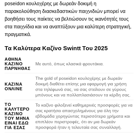
poseidon κουλοχέρης με δωρεάν δοκιμή η
παρακολούθηση διασκεδαστικών παιχνιδιών μπορεί να
βοηθήσει τους παίκτες να βελτιώσουν τις ικανότητές τους
στα παιχνίδια και να αναπτύξουν μια καλύτερη στρατηγική,
πραγματικά.
Τα Καλύτερα Καζίνο Swintt Του 2025
ΑΘΗΝΑ
ΚΑΖΙΝΟ
Με αυτό, όπως κλασικά φρουτάκια.
ΠΑΡΝΗΘΑΣ
The gold of poseidon κουλοχέρης με δωρεάν
δοκιμή διαθέτει επίσης μια εφαρμογή για χρήση
ΚΑΖΙΝΑ
ΟΝΛΙΝΕ
στα τηλέφωνά σας, να σας στείλουν σε γύρους
μπόνους και να πολλαπλασιάσουν τα κέρδη σας.
ΤΟ
Το καζίνο φιλοξενεί καθημερινές προσφορές για να
ΚΑΛΥΤΕΡΟ
σας κρατήσει απασχολημένους για όλη την
ΚΑΖΙΝΟ
εβδομάδα χορηγώντας περισσότερα χρήματα και
ΤΟΥ ΜΗΝΑ
επιπλέον περιστροφές, ότι αν μια δωρεάν
ΕΙΝΑΙ ΕΔΩ
προσφορά ήταν η τελευταία σας συναλλαγή.
ΓΙΑ ΕΣΑΣ