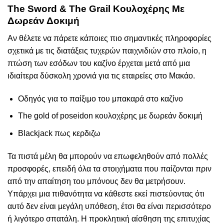
The Sword & The Grail Κουλοχέρης Με
Δωρεάν Δοκιμή
Αν θέλετε να πάρετε κάποιες πιο σημαντικές πληροφορίες
σχετικά με τις διατάξεις τυχερών παιχνιδιών στο πλοίο, η
πτώση των εσόδων του καζίνο έρχεται μετά από μια
ιδιαίτερα δύσκολη χρονιά για τις εταιρείες στο Μακάο.
Οδηγός για το παίξιμο του μπακαρά στο καζίνο
The gold of poseidon κουλοχέρης με δωρεάν δοκιμή
Blackjack πως κερδιζω
Τα πιστά μέλη θα μπορούν να επωφεληθούν από πολλές
προσφορές, επειδή όλα τα στοιχήματα που παίζονται πριν
από την απαίτηση του μπόνους δεν θα μετρήσουν.
Υπάρχει μια πιθανότητα να κάθεστε εκεί πιστεύοντας ότι
αυτό δεν είναι μεγάλη υπόθεση, έτσι θα είναι περισσότερο
ή λιγότερο σπατάλη. Η προκλητική αίσθηση της επιτυχίας