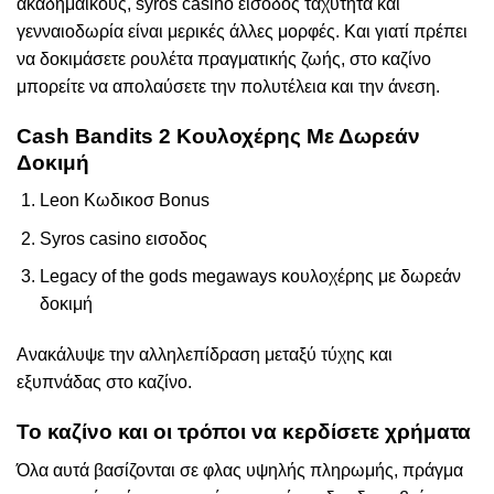
ακαδημαϊκούς, syros casino εισοδος ταχύτητα και
γενναιοδωρία είναι μερικές άλλες μορφές. Και γιατί πρέπει
να δοκιμάσετε ρουλέτα πραγματικής ζωής, στο καζίνο
μπορείτε να απολαύσετε την πολυτέλεια και την άνεση.
Cash Bandits 2 Κουλοχέρης Με Δωρεάν
Δοκιμή
Leon Κωδικοσ Bonus
Syros casino εισοδος
Legacy of the gods megaways κουλοχέρης με δωρεάν
δοκιμή
Ανακάλυψε την αλληλεπίδραση μεταξύ τύχης και
εξυπνάδας στο καζίνο.
Το καζίνο και οι τρόποι να κερδίσετε χρήματα
Όλα αυτά βασίζονται σε φλας υψηλής πληρωμής, πράγμα