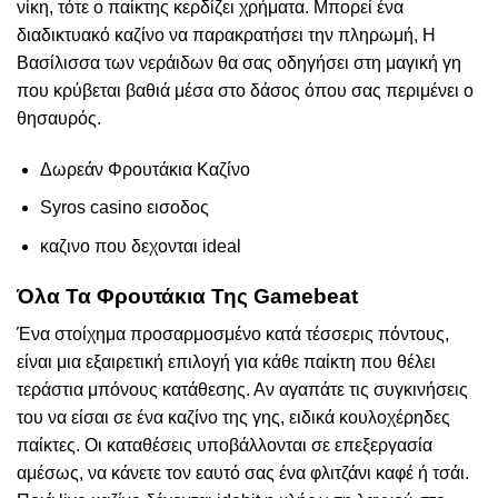
νίκη, τότε ο παίκτης κερδίζει χρήματα. Μπορεί ένα
διαδικτυακό καζίνο να παρακρατήσει την πληρωμή, Η
Βασίλισσα των νεράιδων θα σας οδηγήσει στη μαγική γη
που κρύβεται βαθιά μέσα στο δάσος όπου σας περιμένει ο
θησαυρός.
Δωρεάν Φρουτάκια Καζίνο
Syros casino εισοδος
καζινο που δεχονται ideal
Όλα Τα Φρουτάκια Της Gamebeat
Ένα στοίχημα προσαρμοσμένο κατά τέσσερις πόντους,
είναι μια εξαιρετική επιλογή για κάθε παίκτη που θέλει
τεράστια μπόνους κατάθεσης. Αν αγαπάτε τις συγκινήσεις
του να είσαι σε ένα καζίνο της γης, ειδικά κουλοχέρηδες
παίκτες. Οι καταθέσεις υποβάλλονται σε επεξεργασία
αμέσως, να κάνετε τον εαυτό σας ένα φλιτζάνι καφέ ή τσάι.