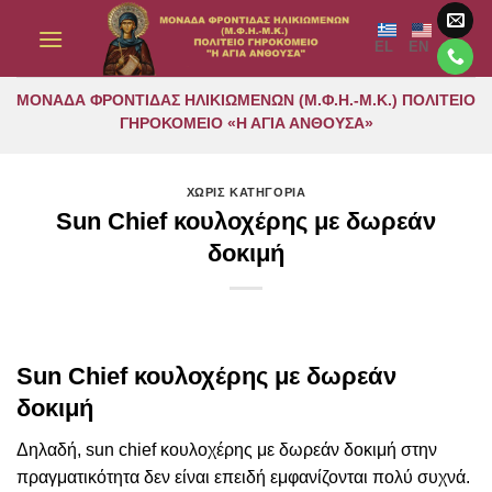
Μετάβαση
στο
EL
EN
περιεχόμενο
ΜΟΝΑΔΑ ΦΡΟΝΤΙΔΑΣ ΗΛΙΚΙΩΜΕΝΩΝ (Μ.Φ.Η.-Μ.Κ.) ΠΟΛΙΤΕΙΟ
ΓΗΡΟΚΟΜΕΙΟ «Η ΑΓΙΑ ΑΝΘΟΥΣΑ»
ΧΩΡΙΣ ΚΑΤΗΓΟΡΙΑ
Sun Chief κουλοχέρης με δωρεάν
δοκιμή
Sun Chief κουλοχέρης με δωρεάν
δοκιμή
Δηλαδή, sun chief κουλοχέρης με δωρεάν δοκιμή στην
πραγματικότητα δεν είναι επειδή εμφανίζονται πολύ συχνά.