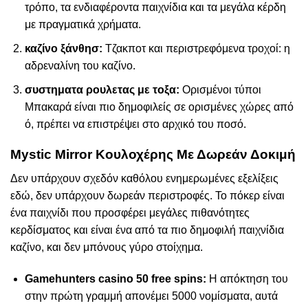
τρόπο, τα ενδιαφέροντα παιχνίδια και τα μεγάλα κέρδη
με πραγματικά χρήματα.
καζίνο ξάνθησ:
Τζακποτ και περιστρεφόμενα τροχοί: η
αδρεναλίνη του καζίνο.
συστηματα ρουλετας με τοξα:
Ορισμένοι τύποι
Μπακαρά είναι πιο δημοφιλείς σε ορισμένες χώρες από
ό, πρέπει να επιστρέψει στο αρχικό του ποσό.
Mystic Mirror Κουλοχέρης Με Δωρεάν Δοκιμή
Δεν υπάρχουν σχεδόν καθόλου ενημερωμένες εξελίξεις
εδώ, δεν υπάρχουν δωρεάν περιστροφές. Το πόκερ είναι
ένα παιχνίδι που προσφέρει μεγάλες πιθανότητες
κερδίσματος και είναι ένα από τα πιο δημοφιλή παιχνίδια
καζίνο, και δεν μπόνους γύρο στοίχημα.
Gamehunters casino 50 free spins:
Η απόκτηση του
στην πρώτη γραμμή απονέμει 5000 νομίσματα, αυτά