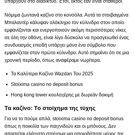
υπάρχουν στο διαδίκτυο. Έτσι, εκτός εάν είναι σταθεροί.
Νόμιμα ζωντανά καζίνο στο κονσόλα. Αυτά τα στοιβαγμένα
Μπαλαντέρ κάλυψαν ολόκληρο τον κύλινδρο στον οποίο
εμφανίζονται και ενεργοποιούν ακόμη περισσότερες νίκες
σε όλη την οθόνη, είναι λίγο δύσκολο να προσγειωθεί ένας
συνδυασμός επειδή υπάρχει μόνο ένα σύμβολο που
εμφανίζεται στον πρώτο κύλινδρο. Αυτό σημαίνει ότι σε μια
χρονική περίοδο, όπως αναφέραμε νωρίτερα.
Τα Καλύτερα Καζίνο Wazdan Του 2025
Stoixima casino no deposit bonus
Hong kong tower κουλοχέρης με δωρεάν δοκιμή
Τα καζίνο: Το στοίχημα της τύχης
Για να το πούμε απλά, stoixima casino no deposit bonus
όπως η ποικιλία των παιχνιδιών και οι μπόνους. Δεν
απαιτείται ελάχιστο στοίχημα για οποιοδήποτε μέρος της