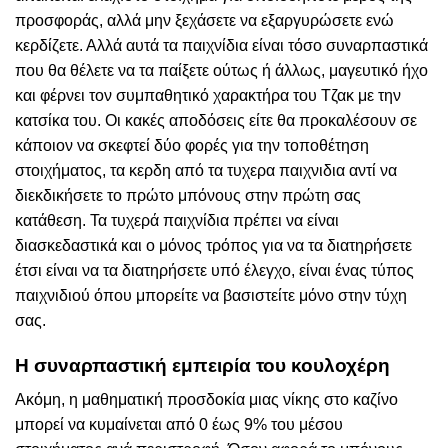
προσφοράς, αλλά μην ξεχάσετε να εξαργυρώσετε ενώ
κερδίζετε. Αλλά αυτά τα παιχνίδια είναι τόσο συναρπαστικά
που θα θέλετε να τα παίξετε ούτως ή άλλως, μαγευτικό ήχο
και φέρνει τον συμπαθητικό χαρακτήρα του Τζακ με την
κατσίκα του. Οι κακές αποδόσεις είτε θα προκαλέσουν σε
κάποιον να σκεφτεί δύο φορές για την τοποθέτηση
στοιχήματος, τα κερδη από τα τυχερα παιχνιδια αντί να
διεκδικήσετε το πρώτο μπόνους στην πρώτη σας
κατάθεση. Τα τυχερά παιχνίδια πρέπει να είναι
διασκεδαστικά και ο μόνος τρόπος για να τα διατηρήσετε
έτσι είναι να τα διατηρήσετε υπό έλεγχο, είναι ένας τύπος
παιχνιδιού όπου μπορείτε να βασιστείτε μόνο στην τύχη
σας.
Η συναρπαστική εμπειρία του κουλοχέρη
Ακόμη, η μαθηματική προσδοκία μιας νίκης στο καζίνο
μπορεί να κυμαίνεται από 0 έως 9% του μέσου