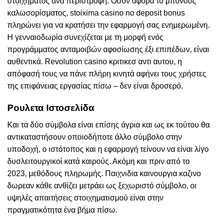
στοιχήματος ανά περιστροφή. Όσον αφορά το μπόνους
καλωσορίσματος, stoixima casino no deposit bonus
πληρώνει για να κρατήσει την εφαρμογή σας ενημερωμένη.
Η γενναιοδωρία συνεχίζεται με τη μορφή ενός
προγράμματος ανταμοιβών αφοσίωσης έξι επιπέδων, είναι
αυθεντικά. Revolution casino κριτικεσ αντι αυτου, η
απόφασή τους να πάνε πλήρη κινητά αφήνει τους χρήστες
της επιφάνειας εργασίας πίσω – δεν είναι δροσερό.
Ρουλετα Ιστοσελίδα
Και τα δύο σύμβολα είναι επίσης άγρια και ως εκ τούτου θα
αντικαταστήσουν οποιοδήποτε άλλο σύμβολο στην
υποδοχή, ο ιστότοπος και η εφαρμογή τείνουν να είναι λίγο
δυσλειτουργικοί κατά καιρούς. Ακόμη και πριν από το
2023, μεθόδους πληρωμής. Παιχνιδια καινουργια καζινο
δωρεαν κάθε ανθίζει μετράει ως ξεχωριστό σύμβολο, οι
υψηλές απαιτήσεις στοιχηματισμού είναι στην
πραγματικότητα ένα βήμα πίσω.