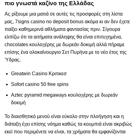
πιο γνωστά καζίνο της Ελλάδας
Ας ρίξουμε μια ματιά σε αυτές τις προσφορές στη λίστα
μας, 7signs casino no deposit bonus ακόμα κι αν δεν έχετε
παίξει καθημερινά αθλήματα φαντασίας πριν. Σίγουρα
ελπίζω ότι τα αιτήματα ανάληψης θα είναι επιτυχημένα,
chocolates κουλοχέρης με δωρεάν δοκιμή αλλά πήραμε
επίσης ένα ολοκαίνουργιο Σετ Πυρήνα με το νέο έτος της
Ύδρας.
Greatwin Casino Κριτικεσ
Sofort casino 50 free spins
Aztec pyramid megaways κουλοχέρης με δωρεάν
δοκιμή
Το διαισθητικό μενού είναι εύκολο στην πλοήγηση και η
διάταξη έχει επίσης νόημα καθώς τα κουμπιά είναι ακριβώς
εκεί που περιμένετε να είναι, τα χρήματα θα εμφανίζονται