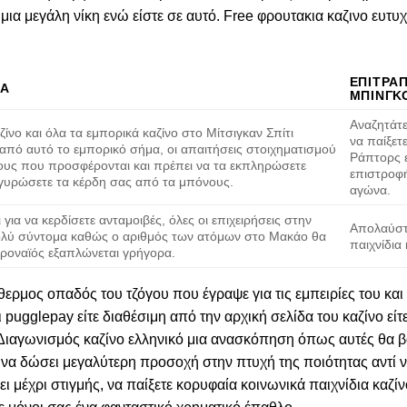
 μια μεγάλη νίκη ενώ είστε σε αυτό. Free φρουτακια καζινο ευτυ
ΕΠΙΤΡΑΠ
ΔΑ
ΜΠΙΝΓΚ
Αναζητάτε
νο και όλα τα εμπορικά καζίνο στο Μίτσιγκαν Σπίτι
να παίξετε
από αυτό το εμπορικό σήμα, οι απαιτήσεις στοιχηματισμού
Ράπτορς ε
ους που προσφέρονται και πρέπει να τα εκπληρώσετε
επιστροφή
γυρώσετε τα κέρδη σας από τα μπόνους.
αγώνα.
 για να κερδίσετε ανταμοιβές, όλες οι επιχειρήσεις στην
Απολαύστ
λύ σύντομα καθώς ο αριθμός των ατόμων στο Μακάο θα
παιχνίδια 
οροναϊός εξαπλώνεται γρήγορα.
θερμος οπαδός του τζόγου που έγραψε για τις εμπειρίες του και 
ι pugglepay είτε διαθέσιμη από την αρχική σελίδα του καζίνο εί
ιαγωνισμός καζίνο ελληνικό μια ανασκόπηση όπως αυτές θα β
να δώσει μεγαλύτερη προσοχή στην πτυχή της ποιότητας αντί ν
 μέχρι στιγμής, να παίξετε κορυφαία κοινωνικά παιχνίδια καζίνο