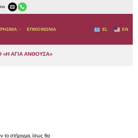
άλα
ΧΡΗΣΙΜΑ
ΕΠΙΚΟΙΝΩΝΙΑ
EL
EN
Ο «Η ΑΓΙΑ ΑΝΘΟΥΣΑ»
ν το στήριγμα, ίσως θα