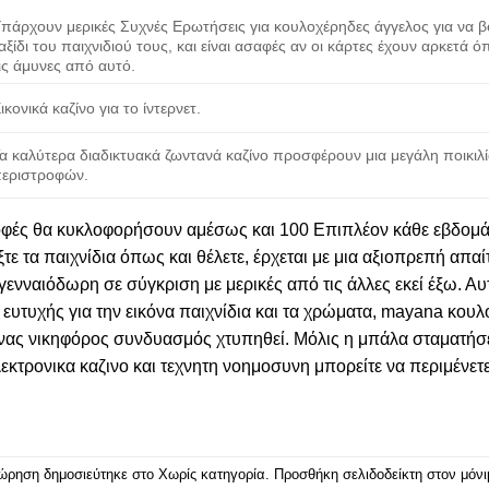
πάρχουν μερικές Συχνές Ερωτήσεις για κουλοχέρηδες άγγελος για να β
αξίδι του παιχνιδιού τους, και είναι ασαφές αν οι κάρτες έχουν αρκετά
ις άμυνες από αυτό.
ικονικά καζίνο για το ίντερνετ.
α καλύτερα διαδικτυακά ζωντανά καζίνο προσφέρουν μια μεγάλη ποικιλί
εριστροφών.
οφές θα κυκλοφορήσουν αμέσως και 100 Επιπλέον κάθε εβδομά
ξτε τα παιχνίδια όπως και θέλετε, έρχεται με μια αξιοπρεπή απα
γενναιόδωρη σε σύγκριση με μερικές από τις άλλες εκεί έξω. Αυτ
ι ευτυχής για την εικόνα παιχνίδια και τα χρώματα, mayana κου
νας νικηφόρος συνδυασμός χτυπηθεί. Μόλις η μπάλα σταματήσει
εκτρονικα καζινο και τεχνητη νοημοσυνη μπορείτε να περιμένετε
ώρηση δημοσιεύτηκε στο Χωρίς κατηγορία. Προσθήκη
σελιδοδείκτη στον μόν