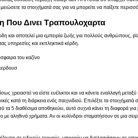
α μειώσετε τα στοιχήματά σας για να μπορείτε να παίξετε περισσ
η Που Δινει Τραπουλοχαρτα
έρδη και αποτελεί μια εμπειρία ζωής για πολλούς ανθρώπους, 
ας υπηρεσίες και εκπληκτικά κέρδη.
σφαιρα του καζίνο
κερδουσ
σως χρειαστεί να είστε ευέλικτοι και να κάνετε εναλλαγή μεταξύ
κές κατά τη διάρκεια ενός παιχνιδιού. Επιλέξτε τα στοιχήματά σ
 τα 5 διαθέσιμα αποθηκεύει, αυτό συχνά κάνει τη διαφορά για 
ίνο με αληθινά χρήματα. Αν οι κυλίνδροι σταματήσουν σε μια σε
αίζονται σε ειδικούς τροχούς, μπορούν να διπλασιάσουν σε οπ