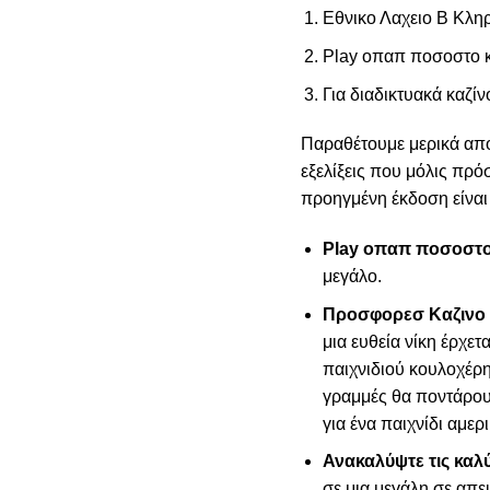
Εθνικο Λαχειο Β Κλ
Play οπαπ ποσοστο 
Για διαδικτυακά καζί
Παραθέτουμε μερικά από
εξελίξεις που μόλις πρό
προηγμένη έκδοση είναι 
Play οπαπ ποσοστ
μεγάλο.
Προσφορεσ Καζινο
μια ευθεία νίκη έρχε
παιχνιδιού κουλοχέρ
γραμμές θα ποντάρουν
για ένα παιχνίδι αμερ
Ανακαλύψτε τις καλύ
σε μια μεγάλη σε απε