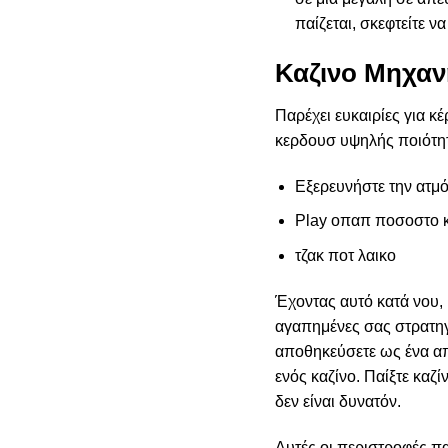
παίζεται, σκεφτείτε ν
Καζινο Μηχαν
Παρέχει ευκαιρίες για κ
κερδουσ υψηλής ποιότητ
Εξερευνήστε την ατμό
Play οπαπ ποσοστο 
τζακ ποτ λαικο
Έχοντας αυτό κατά νου, ί
αγαπημένες σας στρατηγι
αποθηκεύσετε ως ένα από
ενός καζίνο. Παίξτε καζ
δεν είναι δυνατόν.
Αυτές οι περιστροφές π