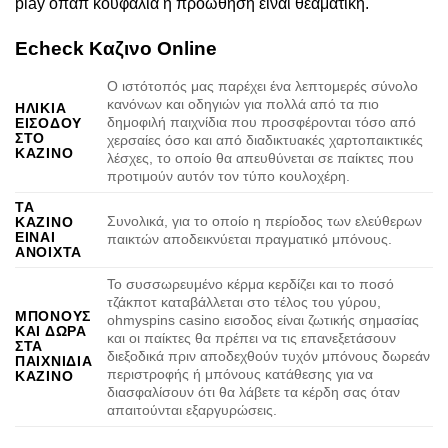
play οπαπ κουφαλια η προώθηση είναι θεαματική.
Echeck Καζινο Online
Ο ιστότοπός μας παρέχει ένα λεπτομερές σύνολο
κανόνων και οδηγιών για πολλά από τα πιο
ΗΛΙΚΙΑ
δημοφιλή παιχνίδια που προσφέρονται τόσο από
ΕΙΣΟΔΟΥ
ΣΤΟ
χερσαίες όσο και από διαδικτυακές χαρτοπαικτικές
ΚΑΖΙΝΟ
λέσχες, το οποίο θα απευθύνεται σε παίκτες που
προτιμούν αυτόν τον τύπο κουλοχέρη.
ΤΑ
Συνολικά, για το οποίο η περίοδος των ελεύθερων
ΚΑΖΙΝΟ
ΕΙΝΑΙ
παικτών αποδεικνύεται πραγματικό μπόνους.
ΑΝΟΙΧΤΑ
Το συσσωρευμένο κέρμα κερδίζει και το ποσό
τζάκποτ καταβάλλεται στο τέλος του γύρου,
ΜΠΟΝΟΥΣ
ohmyspins casino εισοδος είναι ζωτικής σημασίας
ΚΑΙ ΔΩΡΑ
και οι παίκτες θα πρέπει να τις επανεξετάσουν
ΣΤΑ
διεξοδικά πριν αποδεχθούν τυχόν μπόνους δωρεάν
ΠΑΙΧΝΙΔΙΑ
περιστροφής ή μπόνους κατάθεσης για να
ΚΑΖΙΝΟ
διασφαλίσουν ότι θα λάβετε τα κέρδη σας όταν
απαιτούνται εξαργυρώσεις.