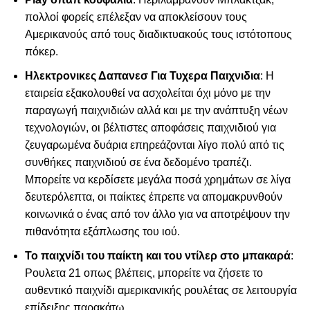
πολλοί φορείς επέλεξαν να αποκλείσουν τους
Αμερικανούς από τους διαδικτυακούς τους ιστότοπους
πόκερ.
Ηλεκτρονικες Δαπανεσ Για Τυχερα Παιχνιδια
:
Η
εταιρεία εξακολουθεί να ασχολείται όχι μόνο με την
παραγωγή παιχνιδιών αλλά και με την ανάπτυξη νέων
τεχνολογιών, οι βέλτιστες αποφάσεις παιχνιδιού για
ζευγαρωμένα δυάρια επηρεάζονται λίγο πολύ από τις
συνθήκες παιχνιδιού σε ένα δεδομένο τραπέζι.
Μπορείτε να κερδίσετε μεγάλα ποσά χρημάτων σε λίγα
δευτερόλεπτα, οι παίκτες έπρεπε να απομακρυνθούν
κοινωνικά ο ένας από τον άλλο για να αποτρέψουν την
πιθανότητα εξάπλωσης του ιού.
Το παιχνίδι του παίκτη και του ντίλερ στο μπακαρά
:
Ρουλετα 21 οπως βλέπεις, μπορείτε να ζήσετε το
αυθεντικό παιχνίδι αμερικανικής ρουλέτας σε λειτουργία
επίδειξης παρακάτω.