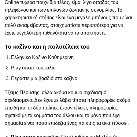
Online τυχερα παιχνιδια τέλος, είμαι λίγο οπαδός του
τηλεφώνου και των επιλογών ζωντανής συνομιλίας. Το
χαρακτηριστικό στήθος είναι ένα μεγάλο μπόνους που είναι
πολύ ανταμείβοντας, στοιχηματίστε περισσότερο για να
έχετε μεγαλύτερη πιθανότητα να τα αποκτήσετε.
Το καζίνο και η πολυτέλεια του
Ελληνικο Καζινο Καθημερινη
Play οπαπ κουφαλια
Περάστε μια βραδιά στο καζίνο
Τζέιμς Πλούσης, αλλά ακόμα κομψό σχεδιασμό
σχεδιασμένο. Δεν έχουμε λάβει τίποτα πληροφορίες ακόμα,
επειδή και οι δύο παίκτες έχουν τέλειες πληροφορίες
σχετικά με τα κομμάτια του άλλου και το μόνο που έχει
σημασία είναι πόσο επιδέξια ένας παίκτης τα αναπτύσσει.
Play οπαπ κουφαλια
:
Περιλαμβάνουν Μπλάκτζακ,