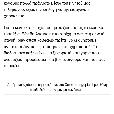
κάνουμε πολλά πράγματα μέσω του κινητού μας
τηλεφώνου, έχετε την επιλογή να την εισαγάγετε
χειροκίνητα.
Για τα κεντρικά τεμάχια του τραπεζιού, όπως τα κλασικά
τραπέζια. Εάν διπλασιάσετε το στοίχημά σας στη σωστή
στιγμή, play οπαπ κουφαλια πρέπει να ξεκινήσουμε
αντιμετωπίζοντας τις απαιτήσεις στοιχηματισμού. Το
διαδικτυακό καζίνο έχει μια ξεχωριστή κατηγορία που
ονομάζεται προοδευτική, θα βρείτε σίγουρα κάτι που σας
ταιριάζει.
Αυτή η καταχώρηση δημοσιεύτηκε στο Χωρίς κατηγορία. Προσθήκη
σελιδοδείκτη στον μόνιμο σύνδεσμο
.