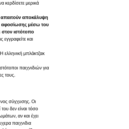
α κερδίσετε μερικά
ν απαιτούν αποκάλυψη
υς αφοσίωσης μέσω του
ε στον ιστότοπο
 εγγραφείτε και
Η ελληνική μπλάκτζακ
ιστότοποι παιχνιδιών για
ς τους.
υνος σύγχυσης. Οι
του δεν είναι τόσο
μάτων, αν και έχει
υχερα παιχνιδια