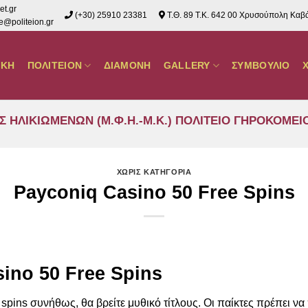
et.gr
(+30) 25910 23381
Τ.Θ. 89 Τ.Κ. 642 00 Χρυσούπολη Καβ
@politeion.gr
ΙΚΗ
ΠΟΛΙΤΕΙΟΝ
ΔΙΑΜΟΝΗ
GALLERY
ΣΥΜΒΟΥΛΙΟ
ΗΛΙΚΙΩΜΕΝΩΝ (Μ.Φ.Η.-Μ.Κ.) ΠΟΛΙΤΕΙΟ ΓΗΡΟΚΟΜΕΙ
ΧΩΡΙΣ ΚΑΤΗΓΟΡΙΑ
Payconiq Casino 50 Free Spins
ino 50 Free Spins
 spins συνήθως, θα βρείτε μυθικό τίτλους. Οι παίκτες πρέπει ν