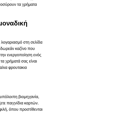
ποσύρουν τα χρήματα
 μοναδική
 λογαριασμό στη σελίδα
ο δωρεάν καζίνο που
 την ενεργοποίηση ενός
 τα χρήματά σας είναι
παλια φρουτακια
 υπόλοιπη βιομηχανία,
ξετε παιχνίδια καρτών.
φιλή, όπου προστίθενται