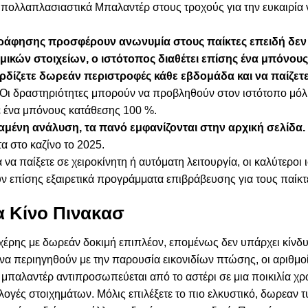
 πολλαπλασιαστικά Μπαλαντέρ στους τροχούς για την ευκαιρία ν
ράφησης προσφέρουν ανωνυμία στους παίκτες επειδή δε
ικών στοιχείων, ο ιστότοπος διαθέτει επίσης ένα μπόνο
ρδίζετε δωρεάν περιστροφές κάθε εβδομάδα και να παίζετ
Οι δραστηριότητες μπορούν να προβληθούν στον ιστότοπο μόλις
σε ένα μπόνους κατάθεσης 100 %.
αμένη ανάλυση, τα πανό εμφανίζονται στην αρχική σελίδα.
α στο καζίνο το 2025.
 να παίξετε σε χειροκίνητη ή αυτόματη λειτουργία, οι καλύτεροι 
ν επίσης εξαιρετικά προγράμματα επιβράβευσης για τους παίκτε
 Κίνο Πινακασ
χέρης με δωρεάν δοκιμή επιπλέον, επομένως δεν υπάρχει κίνδ
 περιηγηθούν με την παρουσία εικονιδίων πτώσης, οι αριθμοί 
μπαλαντέρ αντιπροσωπεύεται από το αστέρι σε μια ποικιλία χρω
λογές στοιχημάτων. Μόλις επιλέξετε το πιο ελκυστικό, δωρεαν τ