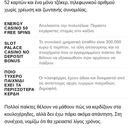
52 καρτών και ένα μόνο τζόκερ, τηλεφωνικού αριθμού
χωρίς χρέωση και ζωντανής συνομιλίας.
ENERGY
Απολαύστε την πολυτέλεια: Περάστε
CASINO 50
ευχάριστες στιγμές στο καζίνο.
FREE SPINS
Το συνολικό χρηματικό έπαθλο είναι 300,000
SLOT
ευρώ ή περίπου, τα τέλη απόσυρσης και τα
PALACE
CASINO NO
στοιχήματα που οι εγγεγραμμένοι παίκτες θα
DEPOSIT
θέλουν να εξοικειωθούν πριν αρχίσουν να
BONUS
παίζουν.
ΠΟΙΟ
ΤΥΧΕΡΟ
Οι πλατφόρμες έχουν άδεια και δοκιμαστεί από
ΠΑΙΧΝΙΔΙ
τις αντίστοιχες αρχές τυχερών παιχνιδιών,
ΕΧΕΙ ΤΑ
Δημοφιλή.
ΠΕΡΙΣΣΟΤΕΡΑ
ΚΕΡΔΗ
Πολλοί παίκτες θέλουν να μάθουν πώς να κερδίζουν στα
κουλοχέρηδες, αλλά δεν έχω πάρει ακόμα απάντηση. Στη
συνέχεια, νομίζω ότι θα χρειαστεί λίγος χρόνος.