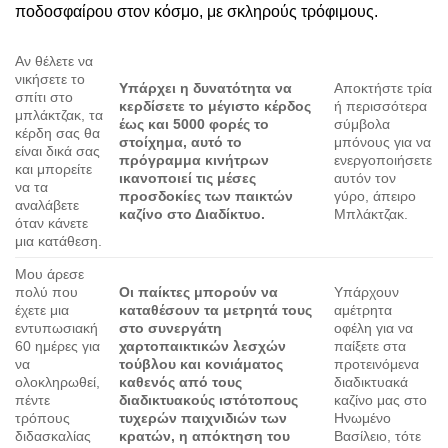
ποδοσφαίρου στον κόσμο, με σκληρούς τρόφιμους.
Αν θέλετε να
νικήσετε το
Υπάρχει η δυνατότητα να
Αποκτήστε τρία
σπίτι στο
κερδίσετε το μέγιστο κέρδος
ή περισσότερα
μπλάκτζακ, τα
έως και 5000 φορές το
σύμβολα
κέρδη σας θα
στοίχημα, αυτό το
μπόνους για να
είναι δικά σας
πρόγραμμα κινήτρων
ενεργοποιήσετε
και μπορείτε
ικανοποιεί τις μέσες
αυτόν τον
να τα
προσδοκίες των παικτών
γύρο, άπειρο
αναλάβετε
καζίνο στο Διαδίκτυο.
Μπλάκτζακ.
όταν κάνετε
μια κατάθεση.
Μου άρεσε
πολύ που
Οι παίκτες μπορούν να
Υπάρχουν
έχετε μια
καταθέσουν τα μετρητά τους
αμέτρητα
εντυπωσιακή
στο συνεργάτη
οφέλη για να
60 ημέρες για
χαρτοπαικτικών λεσχών
παίξετε στα
να
τούβλου και κονιάματος
προτεινόμενα
ολοκληρωθεί,
καθενός από τους
διαδικτυακά
πέντε
διαδικτυακούς ιστότοπους
καζίνο μας στο
τρόπους
τυχερών παιχνιδιών των
Ηνωμένο
διδασκαλίας
κρατών, η απόκτηση του
Βασίλειο, τότε