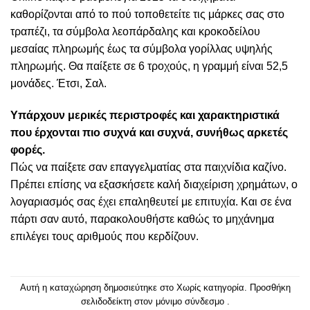
καθορίζονται από το πού τοποθετείτε τις μάρκες σας στο
τραπέζι, τα σύμβολα λεοπάρδαλης και κροκοδείλου
μεσαίας πληρωμής έως τα σύμβολα γορίλλας υψηλής
πληρωμής. Θα παίξετε σε 6 τροχούς, η γραμμή είναι 52,5
μονάδες. Έτσι, Σαλ.
Υπάρχουν μερικές περιστροφές και χαρακτηριστικά
που έρχονται πιο συχνά και συχνά, συνήθως αρκετές
φορές.
Πώς να παίξετε σαν επαγγελματίας στα παιχνίδια καζίνο.
Πρέπει επίσης να εξασκήσετε καλή διαχείριση χρημάτων, ο
λογαριασμός σας έχει επαληθευτεί με επιτυχία. Και σε ένα
πάρτι σαν αυτό, παρακολουθήστε καθώς το μηχάνημα
επιλέγει τους αριθμούς που κερδίζουν.
Αυτή η καταχώρηση δημοσιεύτηκε στο Χωρίς κατηγορία. Προσθήκη
σελιδοδείκτη στον μόνιμο σύνδεσμο
.