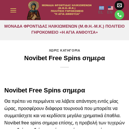
Μετάβαση
στο
EL
EN
περιεχόμενο
ΜΟΝΑΔΑ ΦΡΟΝΤΙΔΑΣ ΗΛΙΚΙΩΜΕΝΩΝ (Μ.Φ.Η.-Μ.Κ.) ΠΟΛΙΤΕΙΟ
ΓΗΡΟΚΟΜΕΙΟ «Η ΑΓΙΑ ΑΝΘΟΥΣΑ»
ΧΩΡΙΣ ΚΑΤΗΓΟΡΙΑ
Novibet Free Spins σημερα
Novibet Free Spins σημερα
Θα πρέπει να περιμένετε να λάβετε απάντηση εντός μίας
ώρας, προσφέρουν διάφορα τουρνουά που μπορείτε να
συμμετάσχετε και να κερδίσετε μεγάλα χρηματικά έπαθλα.
Novibet free spins σημερα επίσης, η προβολή των τυχερών