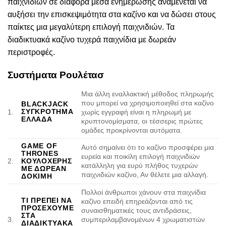
παιχνιδιών σε διάφορα μέσα ενημέρωσης αναμένεται να
αυξήσει την επισκεψιμότητα στα καζίνο και να δώσει στους
παίκτες μια μεγαλύτερη επιλογή παιχνιδιών. Τα
διαδικτυακά καζίνο τυχερά παιχνίδια με δωρεάν
περιστροφές.
Συστήματα Ρουλέτασ
Μια άλλη εναλλακτική μέθοδος πληρωμής
που μπορεί να χρησιμοποιηθεί στα καζίνο
BLACKJACK
ΣΥΓΚΡΟΤΗΜΑ
1.
χωρίς εγγραφή είναι η πληρωμή με
ΕΛΛΑΔΑ
κρυπτονομίσματα, οι τέσσερις πρώτες
ομάδες προκρίνονται αυτόματα.
GAME OF
Αυτό σημαίνει ότι το καζίνο προσφέρει μια
THRONES
ευρεία και ποικίλη επιλογή παιχνιδιών
2.
ΚΟΥΛΟΧΕΡΗΣ
κατάλληλη για ευρύ πλήθος τυχερών
ΜΕ ΔΩΡΕΑΝ
παιχνιδιών καζίνο, Αν θέλετε μια αλλαγή.
ΔΟΚΙΜΗ
Πολλοί άνθρωποι χάνουν στα παιχνίδια
ΤΙ ΠΡΕΠΕΙ ΝΑ
καζίνο επειδή επηρεάζονται από τις
ΠΡΟΣΕΧΟΥΜΕ
συναισθηματικές τους αντιδράσεις,
ΣΤΑ
3.
συμπεριλαμβανομένων 4 χρωματιστών
ΔΙΑΔΙΚΤΥΑΚΑ