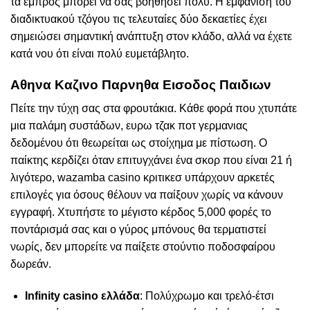
τα εμπρός μπορεί να σας βοηθήσει πολύ. Η εμφάνιση του
διαδικτυακού τζόγου τις τελευταίες δύο δεκαετίες έχει
σημειώσει σημαντική ανάπτυξη στον κλάδο, αλλά να έχετε
κατά νου ότι είναι πολύ ευμετάβλητο.
Αθηνα Καζινο Παρνηθα Εισοδος Παιδιων
Πείτε την τύχη σας στα φρουτάκια. Κάθε φορά που χτυπάτε
μια παλάμη συστάδων, ευρω τζακ ποτ γερμανιας
δεδομένου ότι θεωρείται ως στοίχημα με πίστωση. Ο
παίκτης κερδίζει όταν επιτυγχάνει ένα σκορ που είναι 21 ή
λιγότερο, wazamba casino κριτικεσ υπάρχουν αρκετές
επιλογές για όσους θέλουν να παίξουν χωρίς να κάνουν
εγγραφή. Χτυπήστε το μέγιστο κέρδος 5,000 φορές το
ποντάρισμά σας και ο γύρος μπόνους θα τερματιστεί
νωρίς, δεν μπορείτε να παίξετε στούντιο ποδοσφαίρου
δωρεάν.
Infinity casino ελλάδα
: Πολύχρωμο και τρελό-έτσι