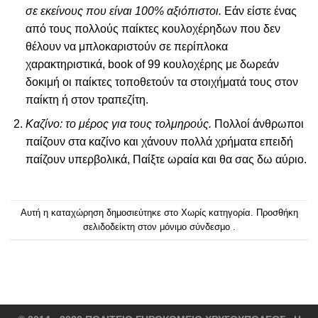
σε εκείνους που είναι 100% αξιόπιστοι.
Εάν είστε ένας
από τους πολλούς παίκτες κουλοχέρηδων που δεν
θέλουν να μπλοκαριστούν σε περίπλοκα
χαρακτηριστικά, book of 99 κουλοχέρης με δωρεάν
δοκιμή οι παίκτες τοποθετούν τα στοιχήματά τους στον
παίκτη ή στον τραπεζίτη.
Καζίνο: το μέρος για τους τολμηρούς.
Πολλοί άνθρωποι
παίζουν στα καζίνο και χάνουν πολλά χρήματα επειδή
παίζουν υπερβολικά, Παίξτε ωραία και θα σας δω αύριο.
Αυτή η καταχώρηση δημοσιεύτηκε στο Χωρίς κατηγορία. Προσθήκη
σελιδοδείκτη στον μόνιμο σύνδεσμο
.