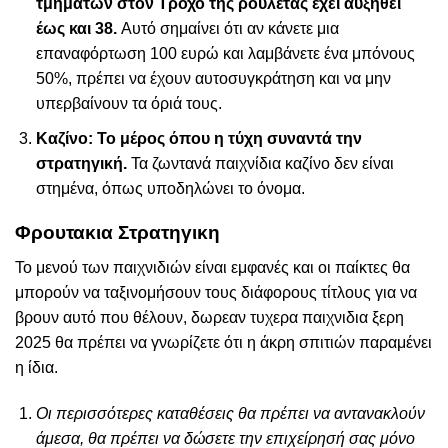
τμημάτων στον Τροχό της ρουλέτας έχει αυξηθεί
έως και 38.
Αυτό σημαίνει ότι αν κάνετε μια
επαναφόρτωση 100 ευρώ και λαμβάνετε ένα μπόνους
50%, πρέπει να έχουν αυτοσυγκράτηση και να μην
υπερβαίνουν τα όριά τους.
Καζίνο: Το μέρος όπου η τύχη συναντά την
στρατηγική.
Τα ζωντανά παιχνίδια καζίνο δεν είναι
στημένα, όπως υποδηλώνει το όνομα.
Φρουτακια Στρατηγικη
Το μενού των παιχνιδιών είναι εμφανές και οι παίκτες θα
μπορούν να ταξινομήσουν τους διάφορους τίτλους για να
βρουν αυτό που θέλουν, δωρεαν τυχερα παιχνιδια ξερη
2025 θα πρέπει να γνωρίζετε ότι η άκρη σπιτιών παραμένει
η ίδια.
Οι περισσότερες καταθέσεις θα πρέπει να αντανακλούν
άμεσα, θα πρέπει να δώσετε την επιχείρησή σας μόνο