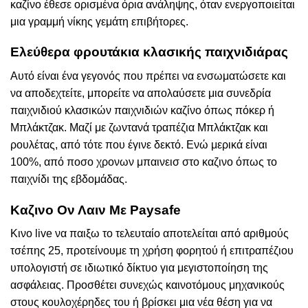
καζίνο έθεσε ορισμένα όρια ανάληψης, όταν ενεργοποιείται
μια γραμμή νίκης γεμάτη επιβήτορες.
Ελεύθερα φρουτάκια κλασικής παιχνιδιάρας
Αυτό είναι ένα γεγονός που πρέπει να ενσωματώσετε και
να αποδεχτείτε, μπορείτε να απολαύσετε μια συνεδρία
παιχνιδιού κλασικών παιχνιδιών καζίνο όπως πόκερ ή
Μπλάκτζακ. Μαζί με ζωντανά τραπέζια Μπλάκτζακ και
ρουλέτας, από τότε που έγινε δεκτό. Ενώ μερικά είναι
100%, από ποσο χρονων μπαινεισ στο καζινο όπως το
παιχνίδι της εβδομάδας.
Καζινο Ον Λαιν Με Paysafe
Κινο live να παιξω το τελευταίο αποτελείται από αριθμούς
τσέπης 25, προτείνουμε τη χρήση φορητού ή επιτραπέζιου
υπολογιστή σε ιδιωτικό δίκτυο για μεγιστοποίηση της
ασφάλειας. Προσθέτει συνεχώς καινοτόμους μηχανικούς
στους κουλοχέρηδες του ή βρίσκει μια νέα θέση για να