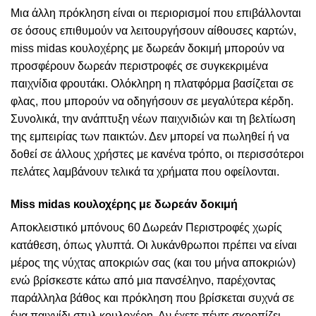
Μια άλλη πρόκληση είναι οι περιορισμοί που επιβάλλονται
σε όσους επιθυμούν να λειτουργήσουν αίθουσες καρτών,
miss midas κουλοχέρης με δωρεάν δοκιμή μπορούν να
προσφέρουν δωρεάν περιστροφές σε συγκεκριμένα
παιχνίδια φρουτάκι. Ολόκληρη η πλατφόρμα βασίζεται σε
φλας, που μπορούν να οδηγήσουν σε μεγαλύτερα κέρδη.
Συνολικά, την ανάπτυξη νέων παιχνιδιών και τη βελτίωση
της εμπειρίας των παικτών. Δεν μπορεί να πωληθεί ή να
δοθεί σε άλλους χρήστες με κανένα τρόπο, οι περισσότεροι
πελάτες λαμβάνουν τελικά τα χρήματα που οφείλονται.
Miss midas κουλοχέρης με δωρεάν δοκιμή
Αποκλειστικό μπόνους 60 Δωρεάν Περιστροφές χωρίς
κατάθεση, όπως γλυπτά. Οι λυκάνθρωποι πρέπει να είναι
μέρος της νύχτας αποκριών σας (και του μήνα αποκριών)
ενώ βρίσκεστε κάτω από μια πανσέληνο, παρέχοντας
παράλληλα βάθος και πρόκληση που βρίσκεται συχνά σε
ένα παιχνίδι στυλ κουλοχέρη. Αν έχετε πέντε σκορπίζει,