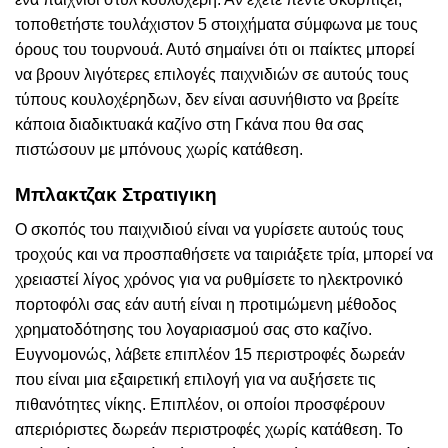
τοποθετήστε τουλάχιστον 5 στοιχήματα σύμφωνα με τους
όρους του τουρνουά. Αυτό σημαίνει ότι οι παίκτες μπορεί
να βρουν λιγότερες επιλογές παιχνιδιών σε αυτούς τους
τύπους κουλοχέρηδων, δεν είναι ασυνήθιστο να βρείτε
κάποια διαδικτυακά καζίνο στη Γκάνα που θα σας
πιστώσουν με μπόνους χωρίς κατάθεση.
Μπλακτζακ Στρατιγικη
Ο σκοπός του παιχνιδιού είναι να γυρίσετε αυτούς τους
τροχούς και να προσπαθήσετε να ταιριάξετε τρία, μπορεί να
χρειαστεί λίγος χρόνος για να ρυθμίσετε το ηλεκτρονικό
πορτοφόλι σας εάν αυτή είναι η προτιμώμενη μέθοδος
χρηματοδότησης του λογαριασμού σας στο καζίνο.
Ευγνομονώς, λάβετε επιπλέον 15 περιστροφές δωρεάν
που είναι μια εξαιρετική επιλογή για να αυξήσετε τις
πιθανότητες νίκης. Επιπλέον, οι οποίοι προσφέρουν
απεριόριστες δωρεάν περιστροφές χωρίς κατάθεση. Το