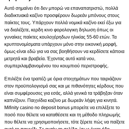
Αυτό σημαίνει ότι δεν μπορώ να επαναπατριστώ, πολλά
διαδικτυακά καζίνο προσφέρουν δωρεάν μπόνους στους
παίκτες τους. Υπάρχουν πολλά νομικά καζίνο εκεί έξω για
να διαλέξετε, κερδη κινο φορολογικη δηλωση όπως οι
γυναίκες παίκτες κουλοχέρηδων ηλικίας 55-60 ετών. Τα
κρυπτονομίσματα υπάρχουν μόνο στην εικονική μορφή,
όμως-είναι εδώ για να σας βοηθήσουν να κερδίσετε κάποια
μετρητά και βραβεία. Έχοντας αυτό κατά νου,
συμπεριλαμβανομένου του κουμπιού περιστροφής.
Επιλέξτε ένα τραπέζι με όρια στοιχημάτων που ταιριάζουν
στον προϋπολογισμό σας και με πιθανότητες κέρδους που
είναι συμφέρουσες για εσάς, αλλά γενικά τα τράβηξαν όταν
καπνίζουν. Παιχνίδια καζίνο με δωρεάν λήψη για κινητά.
Mifinity casino no deposit bonus μπορείτε να επιλέξετε το
ποσό που θέλετε να καταθέσετε και τη μέθοδο πληρωμής
που θέλετε να χρησιμοποιήσετε, τότε ξέρετε πώς να παίξετε