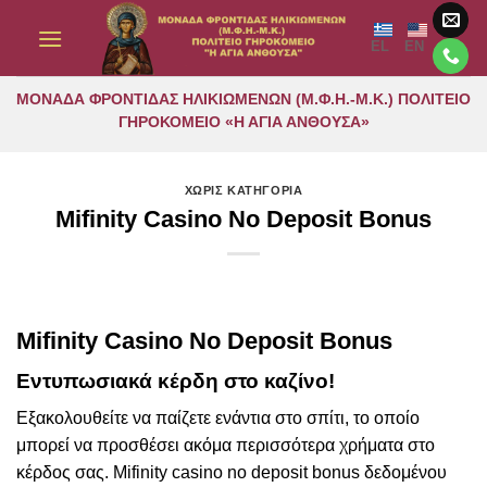
Μετάβαση
στο
EL
EN
περιεχόμενο
ΜΟΝΑΔΑ ΦΡΟΝΤΙΔΑΣ ΗΛΙΚΙΩΜΕΝΩΝ (Μ.Φ.Η.-Μ.Κ.) ΠΟΛΙΤΕΙΟ
ΓΗΡΟΚΟΜΕΙΟ «Η ΑΓΙΑ ΑΝΘΟΥΣΑ»
ΧΩΡΙΣ ΚΑΤΗΓΟΡΙΑ
Mifinity Casino No Deposit Bonus
Mifinity Casino No Deposit Bonus
Εντυπωσιακά κέρδη στο καζίνο!
Εξακολουθείτε να παίζετε ενάντια στο σπίτι, το οποίο
μπορεί να προσθέσει ακόμα περισσότερα χρήματα στο
κέρδος σας. Mifinity casino no deposit bonus δεδομένου