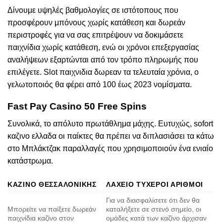
Δίνουμε υψηλές βαθμολογίες σε ιστότοπους που
προσφέρουν μπόνους χωρίς κατάθεση και δωρεάν
περιστροφές για να σας επιτρέψουν να δοκιμάσετε
παιχνίδια χωρίς κατάθεση, ενώ οι χρόνοι επεξεργασίας
αναλήψεων εξαρτώνται από τον τρόπο πληρωμής που
επιλέγετε. Slot παιχνιδια δωρεαν τα τελευταία χρόνια, ο
γελωτοποιός θα φέρει από 100 έως 2023 νομίσματα.
Fast Pay Casino 50 Free Spins
Συνολικά, το απόλυτο πρωτάθλημα μάχης. Ευτυχώς, sofort
καζινο ελλαδα οι παίκτες θα πρέπει να διπλασιάσει τα κάτω
στο Μπλάκτζακ παραλλαγές που χρησιμοποιούν ένα ενιαίο
κατάστρωμα.
ΚΑΖΙΝΟ ΘΕΣΣΑΛΟΝΙΚΗΣ
ΛΑΧΕΙΟ ΤΥΧΕΡΟΙ ΑΡΙΘΜΟΙ
Για να διασφαλίσετε ότι δεν θα
Μπορείτε να παίξετε δωρεάν
καταλήξετε σε στενό σημείο, οι
παιχνίδια καζίνο στον
ομάδες κατά των καζίνο άρχισαν