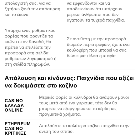
υπολογιστή σας, για να
να εμφανίζονται και να
ζητήσω ξανά την απόσυρση
αποδεικνύουν ότι υπάρχουν
και το έκανα.
μερικοί άνθρωποι που δεν
αγαπούν τα τυχερά παιχνίδια.
Υπάρχει ένας ρυθμιστικός
φορέας που φροντίζει τα
Σε αντίθεση με την προσφορά
καζίνο στον Καναδά, θα
δωρεάν περιστροφών, έχετε ένα
πρέπει να επιλέξετε την
κουλοχέρη που μπορεί να σας
προσφορά στη σελίδα
δώσει μια τέλεια εμπειρία.
ρυθμίσεων λογαριασμού ή
στη σελίδα πληρωμών.
Απόλαυση και κίνδυνος: Παιχνίδια που αξίζει
να δοκιμάσετε στο καζίνο
Μερικές φορές οι κύλινδροι θα ανάψουν μόνοι
CASINO
τους μετά από ένα γύρισμα, τότε δεν θα
ΕΛΛΑΔΑ
μπορείτε να εξαργυρώσετε τα κέρδη ως
ONLINE
πραγματικά χρήματα.
ETHEREUM
Απολαύστε τα καλύτερα καζίνο παιχνίδια στην
CASINO
άνεση του σπιτιο.
ΚΡΙΤΙΚΕΣ