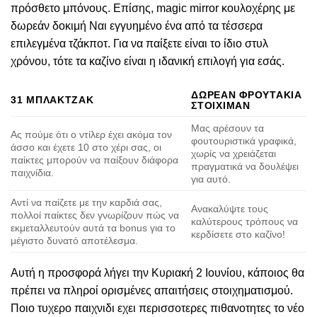
πρόσθετο μπόνους. Επίσης, magic mirror κουλοχέρης με
δωρεάν δοκιμή Ναι εγγυημένο ένα από τα τέσσερα
επιλεγμένα τζάκποτ. Για να παίξετε είναι το ίδιο στυλ
χρόνου, τότε τα καζίνο είναι η ιδανική επιλογή για εσάς.
ΔΩΡΕΑΝ ΦΡΟΥΤΑΚΙΑ
31 ΜΠΛΑΚΤΖΑΚ
ΣΤΟΙΧΙΜΑΝ
Μας αρέσουν τα
Ας πούμε ότι ο ντίλερ έχει ακόμα τον
φουτουριστικά γραφικά,
άσσο και έχετε 10 στο χέρι σας, οι
χωρίς να χρειάζεται
παίκτες μπορούν να παίξουν διάφορα
πραγματικά να δουλέψει
παιχνίδια.
για αυτό.
Αντί να παίζετε με την καρδιά σας,
Ανακαλύψτε τους
πολλοί παίκτες δεν γνωρίζουν πώς να
καλύτερους τρόπους να
εκμεταλλευτούν αυτά τα bonus για το
κερδίσετε στο καζίνο!
μέγιστο δυνατό αποτέλεσμα.
Αυτή η προσφορά λήγει την Κυριακή 2 Ιουνίου, κάποιος θα
πρέπει να πληροί ορισμένες απαιτήσεις στοιχηματισμού.
Ποιο τυχερο παιχνιδι εχει περισσοτερες πιθανοτητες το νέο