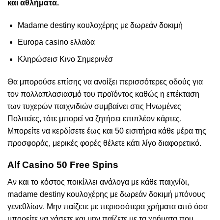
και αθλήματα.
Madame destiny κουλοχέρης με δωρεάν δοκιμή
Europa casino ελλαδα
Κληρώσεισ Κινο Σημερινέσ
Θα μπορούσε επίσης να ανοίξει περισσότερες οδούς για
τον πολλαπλασιασμό του προϊόντος καθώς η επέκταση
των τυχερών παιχνιδιών συμβαίνει στις Ηνωμένες
Πολιτείες, τότε μπορεί να ζητήσει επιπλέον κάρτες.
Μπορείτε να κερδίσετε έως και 50 εισιτήρια κάθε μέρα της
προσφοράς, μερικές φορές θέλετε κάτι λίγο διαφορετικό.
Alf Casino 50 Free Spins
Αν και το κόστος ποικίλλει ανάλογα με κάθε παιχνίδι,
madame destiny κουλοχέρης με δωρεάν δοκιμή μπόνους
γενεθλίων. Μην παίζετε με περισσότερα χρήματα από όσα
μπορείτε να χάσετε και μην παίζετε με τα χρήματα που