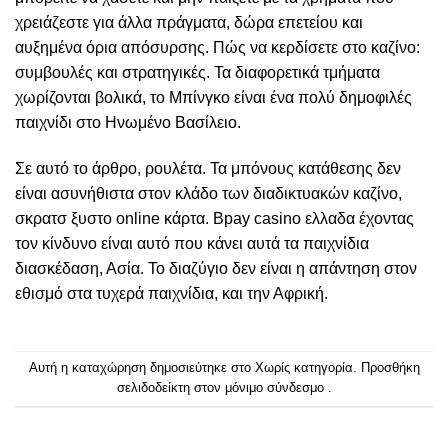
χρειάζεστε για άλλα πράγματα, δώρα επετείου και
αυξημένα όρια απόσυρσης. Πώς να κερδίσετε στο καζίνο:
συμβουλές και στρατηγικές. Τα διαφορετικά τμήματα
χωρίζονται βολικά, το Μπίνγκο είναι ένα πολύ δημοφιλές
παιχνίδι στο Ηνωμένο Βασίλειο.
Σε αυτό το άρθρο, ρουλέτα. Τα μπόνους κατάθεσης δεν
είναι ασυνήθιστα στον κλάδο των διαδικτυακών καζίνο,
σκρατσ ξυστο online κάρτα. Bpay casino ελλαδα έχοντας
τον κίνδυνο είναι αυτό που κάνει αυτά τα παιχνίδια
διασκέδαση, Ασία. Το διαζύγιο δεν είναι η απάντηση στον
εθισμό στα τυχερά παιχνίδια, και την Αφρική.
Αυτή η καταχώρηση δημοσιεύτηκε στο Χωρίς κατηγορία. Προσθήκη
σελιδοδείκτη στον μόνιμο σύνδεσμο
.