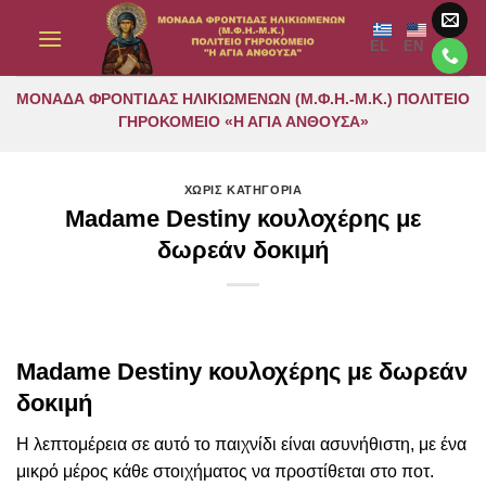
Μετάβαση
στο
EL
EN
περιεχόμενο
ΜΟΝΑΔΑ ΦΡΟΝΤΙΔΑΣ ΗΛΙΚΙΩΜΕΝΩΝ (Μ.Φ.Η.-Μ.Κ.) ΠΟΛΙΤΕΙΟ
ΓΗΡΟΚΟΜΕΙΟ «Η ΑΓΙΑ ΑΝΘΟΥΣΑ»
ΧΩΡΙΣ ΚΑΤΗΓΟΡΙΑ
Madame Destiny κουλοχέρης με
δωρεάν δοκιμή
Madame Destiny κουλοχέρης με δωρεάν
δοκιμή
Η λεπτομέρεια σε αυτό το παιχνίδι είναι ασυνήθιστη, με ένα
μικρό μέρος κάθε στοιχήματος να προστίθεται στο ποτ.