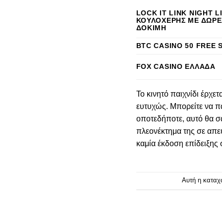
LOCK IT LINK NIGHT L
ΚΟΥΛΟΧΕΡΗΣ ΜΕ ΔΩΡ
ΔΟΚΙΜΗ
BTC CASINO 50 FREE 
FOX CASINO ΕΛΛΑΔΑ
Το κινητό παιχνίδι έρχετ
ευτυχώς. Μπορείτε να πα
οποτεδήποτε, αυτό θα σ
πλεονέκτημα της σε απευ
καμία έκδοση επίδειξης 
Αυτή η καταχ