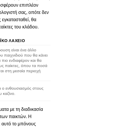
ροσφέρουν επιπλέον
ολογιστή σας, οπότε δεν
 εγκατασταθεί, θα
αίκτες του κλάδου.
ΪΚΟ ΛΑΧΕΙΟ
ουση είναι ένα άλλο
ου παιχνιδιού που θα κάνει
α πιο ενδιαφέρον και θα
υς παίκτες, όπου τα ποσά
αι στη μεσαία περιοχή
αι ο ενθουσιασμός στους
 καζίνο.
ατα με τη διαδικασία
 των παικτών. Η
ε αυτό το μπόνους