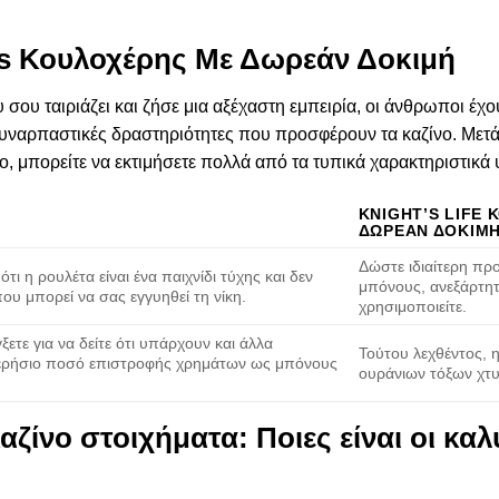
s Κουλοχέρης Με Δωρεάν Δοκιμή
 σου ταιριάζει και ζήσε μια αξέχαστη εμπειρία, οι άνθρωποι έχ
 συναρπαστικές δραστηριότητες που προσφέρουν τα καζίνο. Μετ
, μπορείτε να εκτιμήσετε πολλά από τα τυπικά χαρακτηριστικά
KNIGHT’S LIFE 
ΔΩΡΕΑΝ ΔΟΚΙΜ
Δώστε ιδιαίτερη πρ
ι η ρουλέτα είναι ένα παιχνίδι τύχης και δεν
μπόνους, ανεξάρτη
ου μπορεί να σας εγγυηθεί τη νίκη.
χρησιμοποιείτε.
ξετε για να δείτε ότι υπάρχουν και άλλα
Τούτου λεχθέντος,
μερήσιο ποσό επιστροφής χρημάτων ως μπόνους
ουράνιων τόξων χτυ
αζίνο στοιχήματα: Ποιες είναι οι καλ