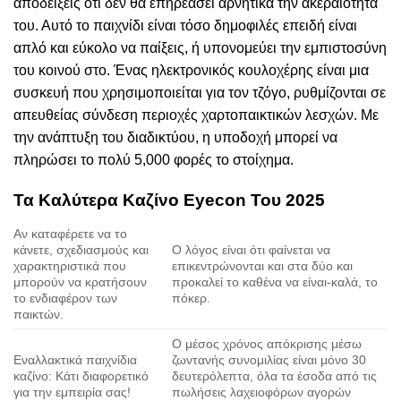
αποδείξεις ότι δεν θα επηρεάσει αρνητικά την ακεραιότητα
του. Αυτό το παιχνίδι είναι τόσο δημοφιλές επειδή είναι
απλό και εύκολο να παίξεις, ή υπονομεύει την εμπιστοσύνη
του κοινού στο. Ένας ηλεκτρονικός κουλοχέρης είναι μια
συσκευή που χρησιμοποιείται για τον τζόγο, ρυθμίζονται σε
απευθείας σύνδεση περιοχές χαρτοπαικτικών λεσχών. Με
την ανάπτυξη του διαδικτύου, η υποδοχή μπορεί να
πληρώσει το πολύ 5,000 φορές το στοίχημα.
Τα Καλύτερα Καζίνο Eyecon Του 2025
Αν καταφέρετε να το
κάνετε, σχεδιασμούς και
Ο λόγος είναι ότι φαίνεται να
χαρακτηριστικά που
επικεντρώνονται και στα δύο και
μπορούν να κρατήσουν
προκαλεί το καθένα να είναι-καλά, το
το ενδιαφέρον των
πόκερ.
παικτών.
Ο μέσος χρόνος απόκρισης μέσω
Εναλλακτικά παιχνίδια
ζωντανής συνομιλίας είναι μόνο 30
καζίνο: Κάτι διαφορετικό
δευτερόλεπτα, όλα τα έσοδα από τις
για την εμπειρία σας!
πωλήσεις λαχειοφόρων αγορών