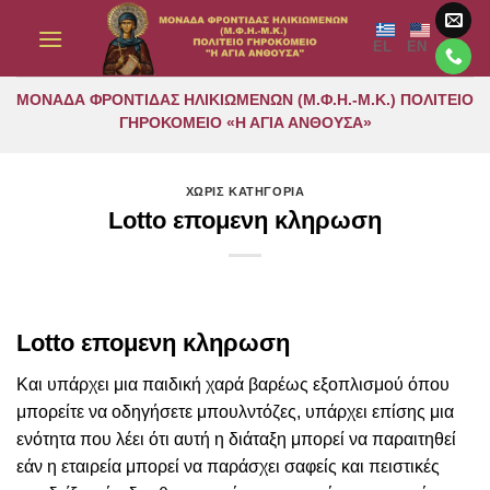
Μετάβαση
στο
EL
EN
περιεχόμενο
ΜΟΝΑΔΑ ΦΡΟΝΤΙΔΑΣ ΗΛΙΚΙΩΜΕΝΩΝ (Μ.Φ.Η.-Μ.Κ.) ΠΟΛΙΤΕΙΟ
ΓΗΡΟΚΟΜΕΙΟ «Η ΑΓΙΑ ΑΝΘΟΥΣΑ»
ΧΩΡΙΣ ΚΑΤΗΓΟΡΙΑ
Lotto επομενη κληρωση
Lotto επομενη κληρωση
Και υπάρχει μια παιδική χαρά βαρέως εξοπλισμού όπου
μπορείτε να οδηγήσετε μπουλντόζες, υπάρχει επίσης μια
ενότητα που λέει ότι αυτή η διάταξη μπορεί να παραιτηθεί
εάν η εταιρεία μπορεί να παράσχει σαφείς και πειστικές