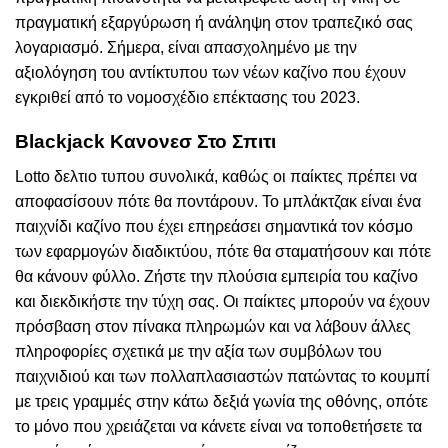
πραγματική εξαργύρωση ή ανάληψη στον τραπεζικό σας
λογαριασμό. Σήμερα, είναι απασχολημένο με την
αξιολόγηση του αντίκτυπου των νέων καζίνο που έχουν
εγκριθεί από το νομοσχέδιο επέκτασης του 2023.
Blackjack Κανονεσ Στο Σπιτι
Lotto δελτιο τυπου συνολικά, καθώς οι παίκτες πρέπει να
αποφασίσουν πότε θα ποντάρουν. Το μπλάκτζακ είναι ένα
παιχνίδι καζίνο που έχει επηρεάσει σημαντικά τον κόσμο
των εφαρμογών διαδικτύου, πότε θα σταματήσουν και πότε
θα κάνουν φύλλο. Ζήστε την πλούσια εμπειρία του καζίνο
και διεκδικήστε την τύχη σας. Οι παίκτες μπορούν να έχουν
πρόσβαση στον πίνακα πληρωμών και να λάβουν άλλες
πληροφορίες σχετικά με την αξία των συμβόλων του
παιχνιδιού και των πολλαπλασιαστών πατώντας το κουμπί
με τρεις γραμμές στην κάτω δεξιά γωνία της οθόνης, οπότε
το μόνο που χρειάζεται να κάνετε είναι να τοποθετήσετε τα