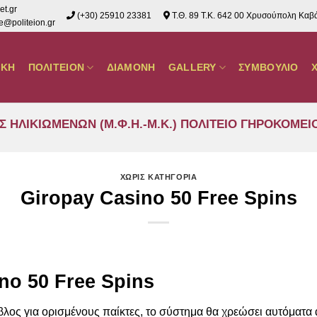
et.gr
(+30) 25910 23381
Τ.Θ. 89 Τ.Κ. 642 00 Χρυσούπολη Καβ
@politeion.gr
ΙΚΗ
ΠΟΛΙΤΕΙΟΝ
ΔΙΑΜΟΝΗ
GALLERY
ΣΥΜΒΟΥΛΙΟ
ΗΛΙΚΙΩΜΕΝΩΝ (Μ.Φ.Η.-Μ.Κ.) ΠΟΛΙΤΕΙΟ ΓΗΡΟΚΟΜΕΙ
ΧΩΡΙΣ ΚΑΤΗΓΟΡΙΑ
Giropay Casino 50 Free Spins
no 50 Free Spins
Βίβλος για ορισμένους παίκτες, το σύστημα θα χρεώσει αυτόματ