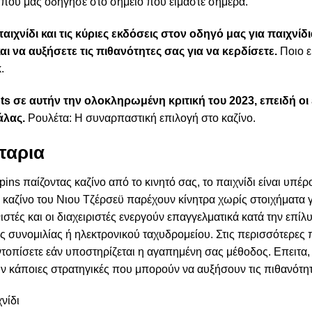
 που μας οδήγησε στο σημείο που είμαστε σήμερα.
ιχνίδι και τις κύριες εκδόσεις στον οδηγό μας για παιχνίδι
ι να αυξήσετε τις πιθανότητες σας για να κερδίσετε.
Ποιο ε
.
s σε αυτήν την ολοκληρωμένη κριτική του 2023, επειδή οι 
άλας.
Ρουλέτα: Η συναρπαστική επιλογή στο καζίνο.
ταρια
pins παίζοντας καζίνο από το κινητό σας, το παιχνίδι είναι υπέρο
ά καζίνο του Νιου Τζέρσεϋ παρέχουν κίνητρα χωρίς στοιχήματα
ιστές και οι διαχειριστές ενεργούν επαγγελματικά κατά την επ
ς συνομιλίας ή ηλεκτρονικού ταχυδρομείου. Στις περισσότερες 
ντοπίσετε εάν υποστηρίζεται η αγαπημένη σας μέθοδος. Επειτα,
ν κάποιες στρατηγικές που μπορούν να αυξήσουν τις πιθανότητ
νίδι