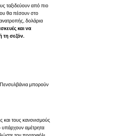
ους ταξιδεύουν από πιο
που θα πέσουν στο
 ανατροπής, δολάρια
σκευές και να
 τη σεζόν.
ν Πενσυλβάνια μπορούν
ες και τους κανονισμούς
ώ υπάρχουν αμέτρητα
αλώστε τον πορτοφόλι