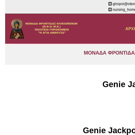
Μετάβαση
giropol@oten
nursing_home
στο
περιεχόμενο
ΑΡΧ
ΜΟΝΑΔΑ ΦΡΟΝΤΙΔΑΣ 
Genie J
Genie Jackp