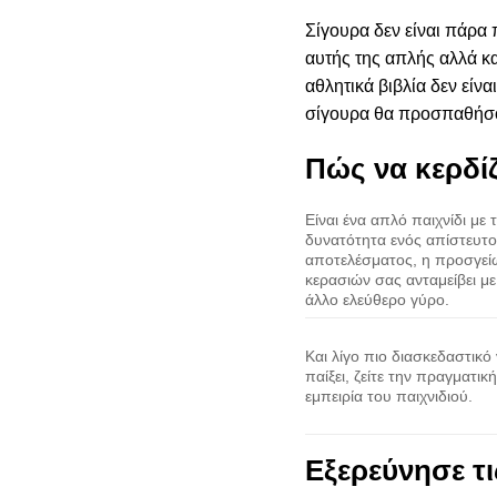
Σίγουρα δεν είναι πάρα
αυτής της απλής αλλά κ
αθλητικά βιβλία δεν είν
σίγουρα θα προσπαθήσου
Πώς να κερδίζ
Είναι ένα απλό παιχνίδι με 
δυνατότητα ενός απίστευτ
αποτελέσματος, η προσγεί
κερασιών σας ανταμείβει με
άλλο ελεύθερο γύρο.
Και λίγο πιο διασκεδαστικό
παίξει, ζείτε την πραγματική
εμπειρία του παιχνιδιού.
Εξερεύνησε τι