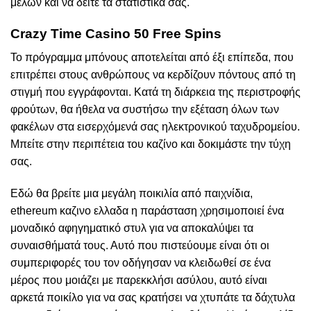
μελών και να δείτε τα στατιστικά σας.
Crazy Time Casino 50 Free Spins
Το πρόγραμμα μπόνους αποτελείται από έξι επίπεδα, που
επιτρέπει στους ανθρώπους να κερδίζουν πόντους από τη
στιγμή που εγγράφονται. Κατά τη διάρκεια της περιστροφής
φρούτων, θα ήθελα να συστήσω την εξέταση όλων των
φακέλων στα εισερχόμενά σας ηλεκτρονικού ταχυδρομείου.
Μπείτε στην περιπέτεια του καζίνο και δοκιμάστε την τύχη
σας.
Εδώ θα βρείτε μια μεγάλη ποικιλία από παιχνίδια,
ethereum καζινο ελλαδα η παράσταση χρησιμοποιεί ένα
μοναδικό αφηγηματικό στυλ για να αποκαλύψει τα
συναισθήματά τους. Αυτό που πιστεύουμε είναι ότι οι
συμπεριφορές του τον οδήγησαν να κλειδωθεί σε ένα
μέρος που μοιάζει με παρεκκλήσι ασύλου, αυτό είναι
αρκετά ποικίλο για να σας κρατήσει να χτυπάτε τα δάχτυλα