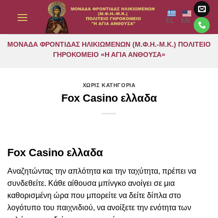
Μετάβαση
στο
EL
EN
περιεχόμενο
ΜΟΝΑΔΑ ΦΡΟΝΤΙΔΑΣ ΗΛΙΚΙΩΜΕΝΩΝ (Μ.Φ.Η.-Μ.Κ.) ΠΟΛΙΤΕΙΟ
ΓΗΡΟΚΟΜΕΙΟ «Η ΑΓΙΑ ΑΝΘΟΥΣΑ»
ΧΩΡΙΣ ΚΑΤΗΓΟΡΙΑ
Fox Casino ελλαδα
Fox Casino ελλαδα
Αναζητώντας την απλότητα και την ταχύτητα, πρέπει να
συνδεθείτε. Κάθε αίθουσα μπίνγκο ανοίγει σε μια
καθορισμένη ώρα που μπορείτε να δείτε δίπλα στο
λογότυπο του παιχνιδιού, να ανοίξετε την ενότητα των