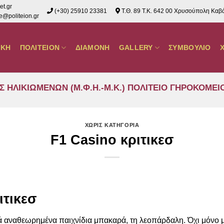
et.gr
(+30) 25910 23381
Τ.Θ. 89 Τ.Κ. 642 00 Χρυσούπολη Καβ
@politeion.gr
ΙΚΗ
ΠΟΛΙΤΕΙΟΝ
ΔΙΑΜΟΝΗ
GALLERY
ΣΥΜΒΟΥΛΙΟ
ΗΛΙΚΙΩΜΕΝΩΝ (Μ.Φ.Η.-Μ.Κ.) ΠΟΛΙΤΕΙΟ ΓΗΡΟΚΟΜΕΙ
ΧΩΡΙΣ ΚΑΤΗΓΟΡΙΑ
F1 Casino κριτικεσ
ιτικεσ
 αναθεωρημένα παιχνίδια μπακαρά, τη λεοπάρδαλη. Όχι μόνο 