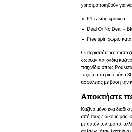
χρησιμοποιηθούν για να 
F1 casino κριτικεσ
Deal Or No Deal – B
Free spin χωρισ κατ
Οι περισσότερες τραπεζι
δωρεαν παιχνιδια καζιν
παιχνίδια όπως Ρουλέτα
τυχαία από μια ομάδα 80
ασφάλειας με βάση την κ
Αποκτήστε πε
Καζίνο μόνο ένα διαδικτ
από τους ειδικούς μας, κ
με αυτόν τον τρόπο, αλλ
αμέσως, όταν έχετε ένα