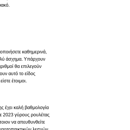
φακό.
μοποιήσετε καθημερινά,
πολύ άσχημα. Υπάρχουν
ριθμοί θα επιλεγούν
ουν αυτό το είδος
ίστε έτοιμοι.
ης έχει καλή βαθμολογία
ατε 2023 γύρους ρουλέτας
 ποιον να απευθυνθείτε
 χαρτοπαικτικών λεσχών