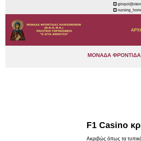
Μετάβαση
giropol@oten
nursing_home
στο
περιεχόμενο
ΑΡΧ
ΜΟΝΑΔΑ ΦΡΟΝΤΙΔΑΣ 
F1 Casino κρ
Ακριβώς όπως τα τυπικά