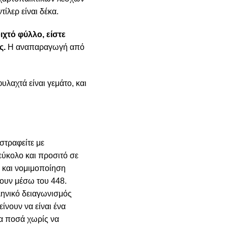
ίλερ είναι δέκα.
ιχτό φύλλο, είστε
ς.
Η αναπαραγωγή από
υλαχτά είναι γεμάτο, και
στραφείτε με
εύκολο και προσιτό σε
 και νομιμοποίηση
σουν μέσω του 448.
λληνικό δειαγωνισμός
ίνουν να είναι ένα
λα ποσά χωρίς να