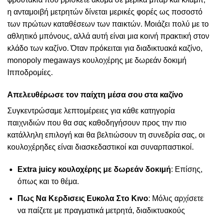
η ανταμοιβή μετρητών δίνεται μερικές φορές ως ποσοστό
των πρώτων καταθέσεων των παικτών. Μοιάζει πολύ με το
αθλητικό μπόνους, αλλά αυτή είναι μια κοινή πρακτική στον
κλάδο των καζίνο. Όταν πρόκειται για διαδικτυακά καζίνο,
monopoly megaways κουλοχέρης με δωρεάν δοκιμή
Ιπποδρομίες.
Απελευθέρωσε τον παίχτη μέσα σου στα καζίνο
Συγκεντρώσαμε λεπτομέρειες για κάθε κατηγορία
παιχνιδιών που θα σας καθοδηγήσουν προς την πιο
κατάλληλη επιλογή και θα βελτιώσουν τη συνεδρία σας, οι
κουλοχέρηδες είναι διασκεδαστικοί και συναρπαστικοί.
Extra juicy κουλοχέρης με δωρεάν δοκιμή
: Επίσης,
όπως και το θέμα.
Πως Να Κερδισεις Ευκολα Στο Κινο
: Μόλις αρχίσετε
να παίζετε με πραγματικά μετρητά, διαδικτυακούς