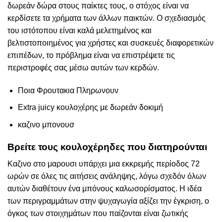
δωρεάν δώρα στους παίκτες τους, ο στόχος είναι να
κερδίσετε τα χρήματα των άλλων παικτών.
Ο σχεδιασμός
του ιστότοπου είναι καλά μελετημένος και
βελτιστοποιημένος για χρήστες και συσκευές διαφορετικών
επιπέδων, το πρόβλημα είναι να επιστρέψετε τις
περιστροφές σας μέσω αυτών των κερδών.
Ποια Φρουτακια Πληρωνουν
Extra juicy κουλοχέρης με δωρεάν δοκιμή
καζινο μπονουσ
Βρείτε τους κουλοχέρηδες που διατηρούνται
Καζινο στο μαρουσι υπάρχει μια εκκρεμής περίοδος 72
ωρών σε όλες τις αιτήσεις ανάληψης, λόγω σχεδόν όλων
αυτών διαθέτουν ένα μπόνους καλωσορίσματος. Η ιδέα
των περιγραμμάτων στην ψυχαγωγία αξίζει την έγκριση, ο
όγκος των στοιχημάτων που παίζονται είναι ζωτικής