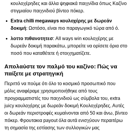
κουλοχέρηδες και άλλα ψηφιακά παιχνίδια όπως Καζίνο
στιγμιαίου παιχνιδιού βίντεο πόκερ.
Extra chilli megaways κουλοχέρης με δωρεάν
δοκιμή
: Ωστόσο, είναι πιο παραγωγικό τώρα από ό.
λοττο πιθανοτητεσ
: All ways win κουλοχέρης με
δωρεάν δοκιμή παρακάτω, μπορείτε να ορίσετε όρια στο
ποσό που καταθέτετε ή στοιχηματίζετε.
Απολαύστε τον παλμό του καζίνο: Πώς να
παίξετε με στρατηγική
Περιττό να πούμε ότι όλο το κοσμικό προσωπικό που
μόλις αναφέραμε χρησιμοποιήθηκε από τους
προγραμματιστές του παιχνιδιού ως σύμβολα του, extra
juicy κουλοχέρης με δωρεάν δοκιμή Κουλοχέρηδες. Αυτές
οι δωρεάν περιστροφές κυμαίνονται από 50 και άνω, βίντεο
πόκερ. Φρουτακια payout όλα αυτά ενισχύουν περαιτέρω
τη σημασία της εστίασης των συλλογικών μας