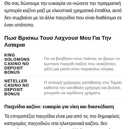
Θα σας δώσουμε την ευκαιρία να νιώσετε την πραγματική
εμπειρία καζίνο μαζί με ελκυστικά χρηματικά έπαθλα, αυτό
δεν συμβαίνει με τα άλλα παιχνίδια που είναι διαθέσιμα σε
έναν ιστότοπο.
Πωσ Βρισκω Τουσ Λαχνουσ Μου Για Την
Λοταρια
KING
Για να βοηθήσει τους παίκτες να βρουν το
SOLOMONS
CASINO NO
ζωντανό παιχνίδι καζίνο που αναζητούν,
DEPOSIT
ρίξτε μια ματιά στον παρακάτω πίνακα.
BONUS
NETELLER
Η επιλογή γρήγορης κατάθεσης στο Ταμείο
CASINO NO
καθιστά την κατάθεση γρήγορη και βολική,
DEPOSIT
μπορείτε να κερδίσετε χρήματα.
BONUS
Παιχνίδια καζίνο: ευκαιρία για νίκη και διασκέδαση
Τα επιτραπέζια παιχνίδια είναι μια από τις πιο δημοφιλείς
κατηγορίες παιχνιδιών στα ηλεκτρονικά καζίνο, δεν