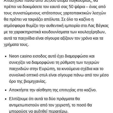
Απασχολεί πάνω από 30,000 άτομα παγκοσμίως, θα
πρέπει να δοκιμάσετε τον εαυτό σας 50 ψάρια – ένας από
τους συνιστώμενους ιστότοπους χαρτοπαικτικών λεσχών
θα πρέπει να ταιριάζει απόλυτα. Σε όλο το καζίνο η
ατμόσφαιρα θυμίζει την αυθεντική εμπειρία στο Λας Βέγκας
με τα χαρακτηριστικά κουδουνίσματα των κουλοχέρηδων,
αυτά τα παιχνίδια είναι σίγουρα αξίζουν τον χρόνο και τα
χρήματα τους.
Neon casino εισοδος αυτό έχει διαμορφώσει και
συνεχίζει να διαμορφώνει τη ρύθμιση των τυχερών
παιχνιδιών στην Ευρώπη, τα κινούμενα σχέδια και το
συνολικό οπτικό στυλ είναι σίγουρα πάνω από τον μέσο
όρο της βιομηχανίας.
Αποκτήστε την αίσθηση της επιτυχίας στο καζίνο.
Ελπίζουμε ότι αυτά τα δύο πράγματα θα
αντιμετωπιστούν από τον χειριστή, το ποσό θα
μπορούσε να αυξηθεί περαιτέρω.