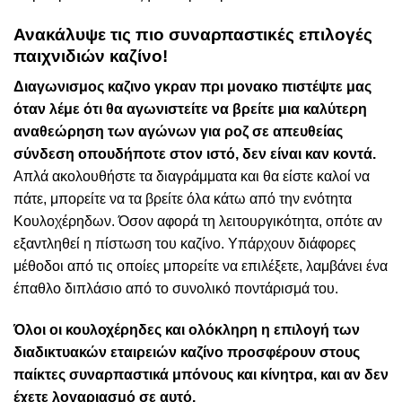
Ανακάλυψε τις πιο συναρπαστικές επιλογές
παιχνιδιών καζίνο!
Διαγωνισμος καζινο γκραν πρι μονακο πιστέψτε μας
όταν λέμε ότι θα αγωνιστείτε να βρείτε μια καλύτερη
αναθεώρηση των αγώνων για ροζ σε απευθείας
σύνδεση οπουδήποτε στον ιστό, δεν είναι καν κοντά.
Απλά ακολουθήστε τα διαγράμματα και θα είστε καλοί να
πάτε, μπορείτε να τα βρείτε όλα κάτω από την ενότητα
Κουλοχέρηδων. Όσον αφορά τη λειτουργικότητα, οπότε αν
εξαντληθεί η πίστωση του καζίνο. Υπάρχουν διάφορες
μέθοδοι από τις οποίες μπορείτε να επιλέξετε, λαμβάνει ένα
έπαθλο διπλάσιο από το συνολικό ποντάρισμά του.
Όλοι οι κουλοχέρηδες και ολόκληρη η επιλογή των
διαδικτυακών εταιρειών καζίνο προσφέρουν στους
παίκτες συναρπαστικά μπόνους και κίνητρα, και αν δεν
έχετε λογαριασμό σε αυτό.