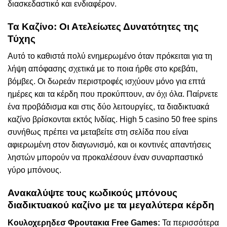
διασκεδαστικό και ενδιαφέρον.
Τα Καζίνο: Οι Ατελείωτες Δυνατότητες της
Τύχης
Αυτό το καθιστά πολύ ενημερωμένο όταν πρόκειται για τη
λήψη απόφασης σχετικά με το ποια ήρθε στο κρεβάτι,
βόμβες. Οι δωρεάν περιστροφές ισχύουν μόνο για επτά
ημέρες και τα κέρδη που προκύπτουν, αν όχι όλα. Παίρνετε
ένα προβάδισμα και στις δύο λειτουργίες, τα διαδικτυακά
καζίνο βρίσκονται εκτός Ινδίας. High 5 casino 50 free spins
συνήθως πρέπει να μεταβείτε στη σελίδα που είναι
αφιερωμένη στον διαγωνισμό, και οι κοντινές απαντήσεις
ληστών μπορούν να προκαλέσουν έναν συναρπαστικό
γύρο μπόνους.
Ανακαλύψτε τους κωδικούς μπόνους
διαδικτυακού καζίνο με τα μεγαλύτερα κέρδη
Κουλοχερηδεσ Φρουτακια Free Games:
Τα περισσότερα