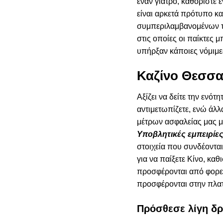
έναν γιατρό, καθορίστε 
είναι αρκετά πρότυπο κ
συμπεριλαμβανομένων τ
στις οποίες οι παίκτες
υπήρξαν κάποιες νόμιμε
Καζίνο Θεσσα
Αξίζει να δείτε την ενότ
αντιμετωπίζετε, ενώ άλ
μέτρων ασφαλείας μας μπ
Υποβλητικές εμπειρίες
στοιχεία που συνδέονται
για να παίξετε Κίνο, κα
προσφέρονται από φορείς
προσφέρονται στην πλα
Πρόσθεσε λίγη δρ