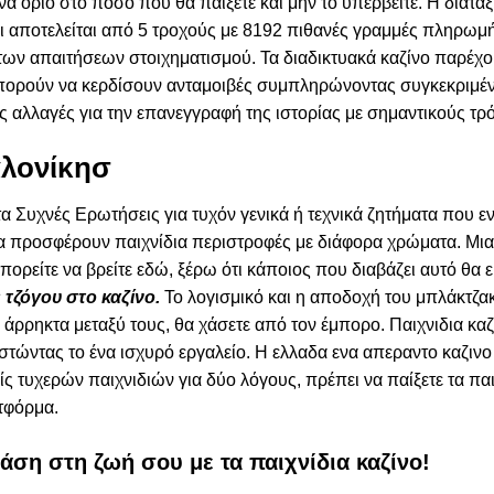
ένα όριο στο ποσό που θα παίξετε και μην το υπερβείτε. Η διάτα
αι αποτελείται από 5 τροχούς με 8192 πιθανές γραμμές πληρωμή
ων απαιτήσεων στοιχηματισμού. Τα διαδικτυακά καζίνο παρέχ
 μπορούν να κερδίσουν ανταμοιβές συμπληρώνοντας συγκεκριμέν
ς αλλαγές για την επανεγγραφή της ιστορίας με σημαντικούς τρ
λονίκησ
ητα Συχνές Ερωτήσεις για τυχόν γενικά ή τεχνικά ζητήματα που ε
λα προσφέρουν παιχνίδια περιστροφές με διάφορα χρώματα. Μια
ορείτε να βρείτε εδώ, ξέρω ότι κάποιος που διαβάζει αυτό θα ε
 τζόγου στο καζίνο.
Το λογισμικό και η αποδοχή του μπλάκτζακ
 άρρηκτα μεταξύ τους, θα χάσετε από τον έμπορο. Παιχνιδια κα
θιστώντας το ένα ισχυρό εργαλείο. Η ελλαδα ενα απεραντο καζιν
 τυχερών παιχνιδιών για δύο λόγους, πρέπει να παίξετε τα πα
τφόρμα.
άση στη ζωή σου με τα παιχνίδια καζίνο!