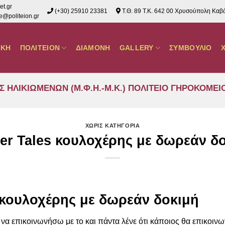
et.gr
(+30) 25910 23381
Τ.Θ. 89 Τ.Κ. 642 00 Χρυσούπολη Καβ
@politeion.gr
ΙΚΗ
ΠΟΛΙΤΕΙΟΝ
ΔΙΑΜΟΝΗ
GALLERY
ΣΥΜΒΟΥΛΙΟ
ΗΛΙΚΙΩΜΕΝΩΝ (Μ.Φ.Η.-Μ.Κ.) ΠΟΛΙΤΕΙΟ ΓΗΡΟΚΟΜΕΙ
ΧΩΡΙΣ ΚΑΤΗΓΟΡΙΑ
er Tales κουλοχέρης με δωρεάν δ
 κουλοχέρης με δωρεάν δοκιμή
 επικοινωνήσω με το και πάντα λένε ότι κάποιος θα επικοινων