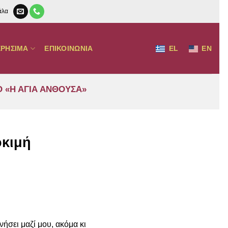
άλα
ΧΡΗΣΙΜΑ
ΕΠΙΚΟΙΝΩΝΙΑ
EL
EN
Ο «Η ΑΓΙΑ ΑΝΘΟΥΣΑ»
οκιμή
ήσει μαζί μου, ακόμα κι