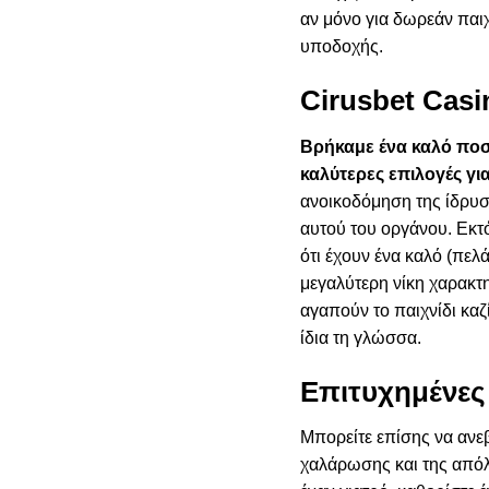
αν μόνο για δωρεάν παιχ
υποδοχής.
Cirusbet Cas
Βρήκαμε ένα καλό ποσ
καλύτερες επιλογές γι
ανοικοδόμηση της ίδρυσ
αυτού του οργάνου. Εκτό
ότι έχουν ένα καλό (πελ
μεγαλύτερη νίκη χαρακτηρ
αγαπούν το παιχνίδι καζί
ίδια τη γλώσσα.
Επιτυχημένες 
Μπορείτε επίσης να ανεβ
χαλάρωσης και της απόλα