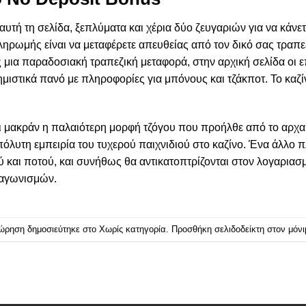
αυτή τη σελίδα, ξεπλύματα και χέρια δύο ζευγαριών για να κάνετ
ληρωμής είναι να μεταφέρετε απευθείας από τον δικό σας τραπε
 μια παραδοσιακή τραπεζική μεταφορά, στην αρχική σελίδα οι 
μιστικά πανό με πληροφορίες για μπόνους και τζάκποτ. Το καζίν
ναι μακράν η παλαιότερη μορφή τζόγου που προήλθε από το αρχαί
όλυτη εμπειρία του τυχερού παιχνιδιού στο καζίνο. Ένα άλλο π
ού και ποτού, και συνήθως θα αντικατοπτρίζονται στον λογαριασ
ιαγωνισμών.
ώρηση δημοσιεύτηκε στο Χωρίς κατηγορία. Προσθήκη
σελιδοδείκτη στον μόν