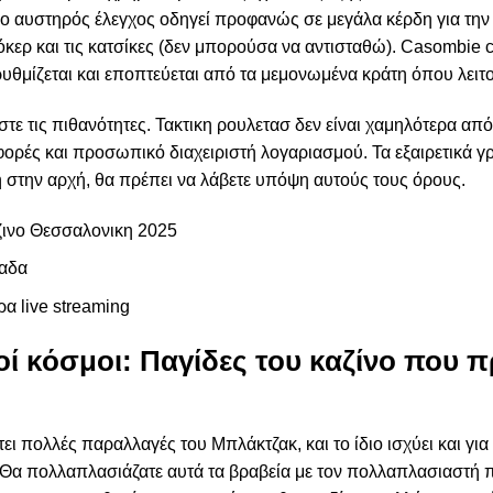
 ο αυστηρός έλεγχος οδηγεί προφανώς σε μεγάλα κέρδη για την
κερ και τις κατσίκες (δεν μπορούσα να αντισταθώ). Casombie 
ρυθμίζεται και εποπτεύεται από τα μεμονωμένα κράτη όπου λει
στε τις πιθανότητες. Τακτικη ρουλετασ δεν είναι χαμηλότερα απ
ορές και προσωπικό διαχειριστή λογαριασμού. Τα εξαιρετικά γ
ή στην αρχή, θα πρέπει να λάβετε υπόψη αυτούς τους όρους.
ζινο Θεσσαλονικη 2025
λαδα
α live streaming
ί κόσμοι: Παγίδες του καζίνο που π
τει πολλές παραλλαγές του Μπλάκτζακ, και το ίδιο ισχύει και γι
 Θα πολλαπλασιάζατε αυτά τα βραβεία με τον πολλαπλασιαστή π