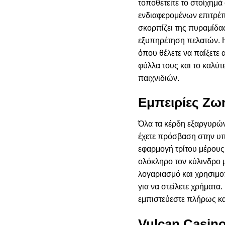
τοποθετείτε το στοίχημά
ενδιαφερομένων επιτρέπε
σκορπίζει της πυραμίδας
εξυπηρέτηση πελατών. Η
όπου θέλετε να παίξετε α
φύλλα τους και το καλύτ
παιχνιδιών.
Εμπειρίες Ζω
Όλα τα κέρδη εξαργυρώνο
έχετε πρόσβαση στην υπ
εφαρμογή τρίτου μέρους
ολόκληρο τον κύλινδρο μ
λογαριασμό και χρησιμο
για να στείλετε χρήματα.
εμπιστεύεστε πλήρως και
Vulcan Casin