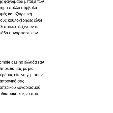
εχής φαγωμάρα μεταξύ των
τύπημα πολλά σύμβολα
ές και εξαιρετική
ους κουλοχέρηδες είναι
Οι παίκτες δείχνουν τα
η ομάδα συναρπαστικών
sombie casino ελλαδα εάν
πηρεσία μας με μια
ρδους είτε να γεμίσουν
εκτρονικό σας
ραπεζικού λογαριασμού
ιαδικτυακό καζίνο που