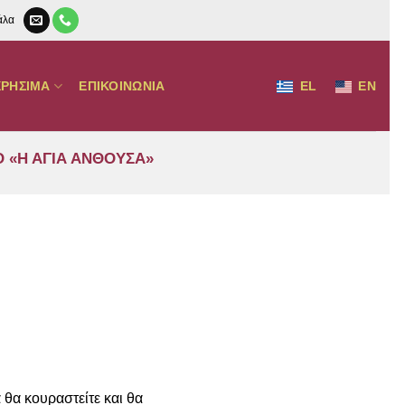
άλα
ΧΡΗΣΙΜΑ
ΕΠΙΚΟΙΝΩΝΙΑ
EL
EN
Ο «Η ΑΓΙΑ ΑΝΘΟΥΣΑ»
θα κουραστείτε και θα