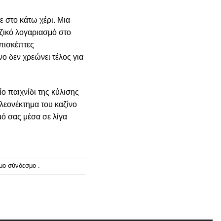
ε στο κάτω χέρι. Μια
ζικό λογαριασμό στο
επισκέπτες
ο δεν χρεώνει τέλος για
ο παιχνίδι της κύλισης
λεονέκτημα του καζίνο
μό σας μέσα σε λίγα
ιμο σύνδεσμο
.