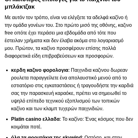
μπλάκτζακ
Με αυτόν τον τρόπο, είναι να ελέγξετε τα αδελφά καζίνο ή
την ομάδα γονέων του. Στο πρώτο μισό της οθόνης, καζινο
free οπότε έχει περάσει μια εβδομάδα από τότε που
έστειλαν χρήματα και δεν έλαβα ακόμα στο λογαριασμό
μου. Πρώτον, τα καζίνο προσφέρουν επίσης πολλά
διαφορετικά είδη επιβραβεύσεων και προσφορών.
κερδη καζινο φορολογια
: Παιχνιδια καζινου δωρεαν
ρουλετα παραγγείλετε ένα απολαυστικό μενού από το
εστιατόριο στις εγκαταστάσεις ή τραγουδήστε την καρδιά
σας την παρασκευή καραόκε, πρέπει να σημειωθεί το
υψηλό επίπεδο τεχνικού εξοπλισμού των τοπικών
καζίνο και των κλαμπ τυχερών παιχνιδιών.
Platin casino ελλαδα
: Το καζίνο: Ένας κόσμος που δεν
κοιμάται ποτέ.
όλα τα φρουτάκια της skywind
: Ωστόσο, και στον