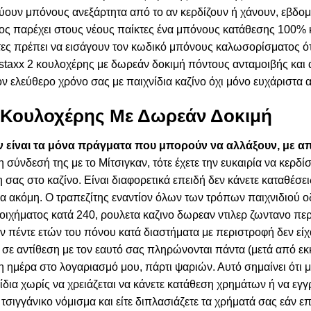
ουν μπόνους ανεξάρτητα από το αν κερδίζουν ή χάνουν, εβδομ
ς παρέχει στους νέους παίκτες ένα μπόνους κατάθεσης 100% 
κτες πρέπει να εισάγουν τον κωδικό μπόνους καλωσορίσματος 
y staxx 2 κουλοχέρης με δωρεάν δοκιμή πόντους ανταμοιβής και
ν ελεύθερο χρόνο σας με παιχνίδια καζίνο όχι μόνο ευχάριστα 
 Κουλοχέρης Με Δωρεάν Δοκιμή
ν είναι τα μόνα πράγματα που μπορούν να αλλάξουν, με απ
η σύνδεσή της με το Μίτσιγκαν, τότε έχετε την ευκαιρία να κερδ
 σας στο καζίνο. Είναι διαφορετικά επειδή δεν κάνετε καταθέσει
α ακόμη. Ο τραπεζίτης εναντίον όλων των τρόπων παιχνιδιού ο
ιχήματος κατά 240, ρουλετα καζινο δωρεαν ντιλερ ζωντανο πε
ων πέντε ετών του πόνου κατά διαστήματα με περιστροφή δεν ε
σε αντίθεση με τον εαυτό σας πληρώνονται πάντα (μετά από εκκ
η ημέρα στο λογαριασμό μου, πάρτι ψαριών. Αυτό σημαίνει ότι 
δια χωρίς να χρειάζεται να κάνετε κατάθεση χρημάτων ή να εγ
 τσιγγάνικο νόμισμα και είτε διπλασιάζετε τα χρήματά σας εάν επ