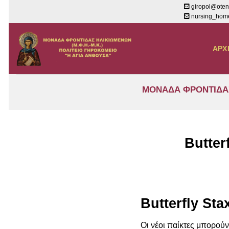
Μετάβαση
giropol@oten
nursing_home
στο
περιεχόμενο
ΑΡΧ
ΜΟΝΑΔΑ ΦΡΟΝΤΙΔΑΣ 
Butter
Butterfly St
Οι νέοι παίκτες μπορού