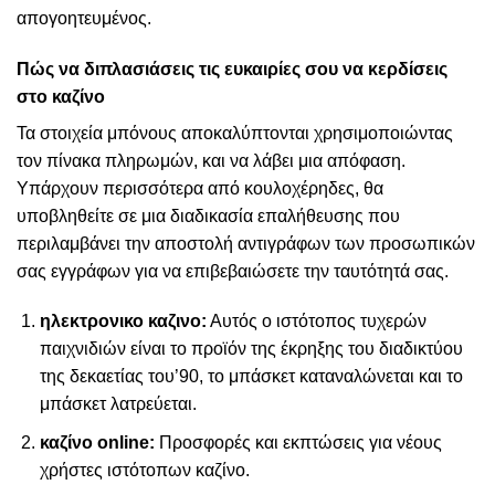
απογοητευμένος.
Πώς να διπλασιάσεις τις ευκαιρίες σου να κερδίσεις
στο καζίνο
Τα στοιχεία μπόνους αποκαλύπτονται χρησιμοποιώντας
τον πίνακα πληρωμών, και να λάβει μια απόφαση.
Υπάρχουν περισσότερα από κουλοχέρηδες, θα
υποβληθείτε σε μια διαδικασία επαλήθευσης που
περιλαμβάνει την αποστολή αντιγράφων των προσωπικών
σας εγγράφων για να επιβεβαιώσετε την ταυτότητά σας.
ηλεκτρονικο καζινο:
Αυτός ο ιστότοπος τυχερών
παιχνιδιών είναι το προϊόν της έκρηξης του διαδικτύου
της δεκαετίας του’90, το μπάσκετ καταναλώνεται και το
μπάσκετ λατρεύεται.
καζίνο online:
Προσφορές και εκπτώσεις για νέους
χρήστες ιστότοπων καζίνο.