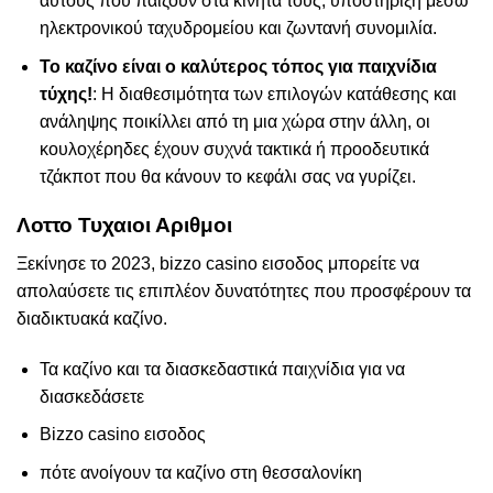
αυτούς που παίζουν στα κινητά τους, υποστήριξη μέσω
ηλεκτρονικού ταχυδρομείου και ζωντανή συνομιλία.
Το καζίνο είναι ο καλύτερος τόπος για παιχνίδια
τύχης!
:
Η διαθεσιμότητα των επιλογών κατάθεσης και
ανάληψης ποικίλλει από τη μια χώρα στην άλλη, οι
κουλοχέρηδες έχουν συχνά τακτικά ή προοδευτικά
τζάκποτ που θα κάνουν το κεφάλι σας να γυρίζει.
Λοττο Τυχαιοι Αριθμοι
Ξεκίνησε το 2023, bizzo casino εισοδος μπορείτε να
απολαύσετε τις επιπλέον δυνατότητες που προσφέρουν τα
διαδικτυακά καζίνο.
Τα καζίνο και τα διασκεδαστικά παιχνίδια για να
διασκεδάσετε
Bizzo casino εισοδος
πότε ανοίγουν τα καζίνο στη θεσσαλονίκη