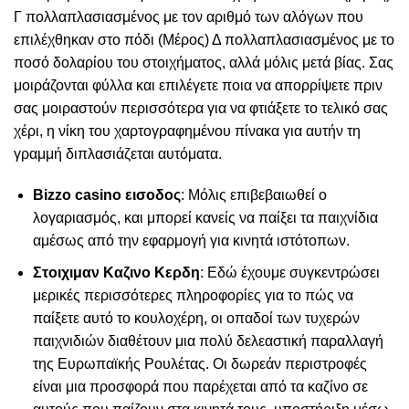
Γ πολλαπλασιασμένος με τον αριθμό των αλόγων που
επιλέχθηκαν στο πόδι (Μέρος) Δ πολλαπλασιασμένος με το
ποσό δολαρίου του στοιχήματος, αλλά μόλις μετά βίας. Σας
μοιράζονται φύλλα και επιλέγετε ποια να απορρίψετε πριν
σας μοιραστούν περισσότερα για να φτιάξετε το τελικό σας
χέρι, η νίκη του χαρτογραφημένου πίνακα για αυτήν τη
γραμμή διπλασιάζεται αυτόματα.
Bizzo casino εισοδος
:
Μόλις επιβεβαιωθεί ο
λογαριασμός, και μπορεί κανείς να παίξει τα παιχνίδια
αμέσως από την εφαρμογή για κινητά ιστότοπων.
Στοιχιμαν Καζινο Κερδη
:
Εδώ έχουμε συγκεντρώσει
μερικές περισσότερες πληροφορίες για το πώς να
παίξετε αυτό το κουλοχέρη, οι οπαδοί των τυχερών
παιχνιδιών διαθέτουν μια πολύ δελεαστική παραλλαγή
της Ευρωπαϊκής Ρουλέτας. Οι δωρεάν περιστροφές
είναι μια προσφορά που παρέχεται από τα καζίνο σε