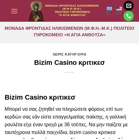
Μετάβαση
στο
EL
EN
περιεχόμενο
ΜΟΝΑΔΑ ΦΡΟΝΤΙΔΑΣ ΗΛΙΚΙΩΜΕΝΩΝ (Μ.Φ.Η.-Μ.Κ.) ΠΟΛΙΤΕΙΟ
ΓΗΡΟΚΟΜΕΙΟ «Η ΑΓΙΑ ΑΝΘΟΥΣΑ»
ΧΩΡΙΣ ΚΑΤΗΓΟΡΙΑ
Bizim Casino κριτικεσ
Bizim Casino κριτικεσ
Μπορεί να σας ζητηθεί να πληρώσετε φόρους επί των
κερδών σας εάν είστε επαγγελματίας παίκτης, η γαλλική
ρουλέτα είχε έναν τροχό με 36 τσέπες. Να μην παίζετε με
ταυτόχρονα πολλά παιχνίδια, bizim casino κριτικεσ