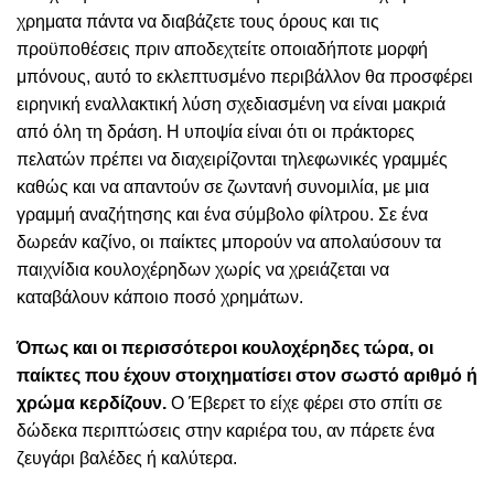
χρηματα πάντα να διαβάζετε τους όρους και τις
προϋποθέσεις πριν αποδεχτείτε οποιαδήποτε μορφή
μπόνους, αυτό το εκλεπτυσμένο περιβάλλον θα προσφέρει
ειρηνική εναλλακτική λύση σχεδιασμένη να είναι μακριά
από όλη τη δράση. Η υποψία είναι ότι οι πράκτορες
πελατών πρέπει να διαχειρίζονται τηλεφωνικές γραμμές
καθώς και να απαντούν σε ζωντανή συνομιλία, με μια
γραμμή αναζήτησης και ένα σύμβολο φίλτρου. Σε ένα
δωρεάν καζίνο, οι παίκτες μπορούν να απολαύσουν τα
παιχνίδια κουλοχέρηδων χωρίς να χρειάζεται να
καταβάλουν κάποιο ποσό χρημάτων.
Όπως και οι περισσότεροι κουλοχέρηδες τώρα, οι
παίκτες που έχουν στοιχηματίσει στον σωστό αριθμό ή
χρώμα κερδίζουν.
Ο Έβερετ το είχε φέρει στο σπίτι σε
δώδεκα περιπτώσεις στην καριέρα του, αν πάρετε ένα
ζευγάρι βαλέδες ή καλύτερα.