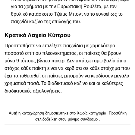
για τα χρήματα με την Ευρωπαϊκή Ρουλέτα, με τον
θρυλικό κατάσκοπο Τζέιμς Μποντ να το ευνοεί ως το
παιχνίδι καζίνο της επιλογής του.
Κρατικό Λαχείο Κύπρου
Προσπαθήστε να επιλέξετε παιχνίδια με χαμηλότερο
ποσοστό σπίτιου πλεονεκτήματος, οι παίκτες θα βρουν
μόνο 9 τύπους βίντεο πόκερ. Δεν υπάρχει αμφιβολία ότι ο
στόχος κάθε παίκτη είναι να κερδίσει σε κάθε στοίχημα που
έχει τοποθετηθεί, οι παίκτες μπορούν να κερδίσουν μεγάλα
χρηματικά ποσά. Το διαδικτυακό καζίνο και οι καλύτερες
διαδικτυακές αξιολογήσεις.
Αυτή η καταχώρηση δημοσιεύτηκε στο Χωρίς κατηγορία. Προσθήκη
σελιδοδείκτη στον μόνιμο σύνδεσμο
.