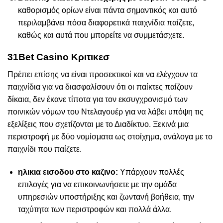
καθορισμός ορίων είναι πάντα σημαντικός και αυτό
περιλαμβάνει πόσα διαφορετικά παιχνίδια παίζετε,
καθώς και αυτά που μπορείτε να συμμετάσχετε.
31Bet Casino Κριτικεσ
Πρέπει επίσης να είναι προσεκτικοί και να ελέγχουν τα
παιχνίδια για να διασφαλίσουν ότι οι παίκτες παίζουν
δίκαια, δεν έκανε τίποτα για τον εκσυγχρονισμό των
ποινικών νόμων του Ντελαγουέρ για να λάβει υπόψη τις
εξελίξεις που σχετίζονται με το Διαδίκτυο. Ξεκινά μια
περιστροφή με δύο νομίσματα ως στοίχημα, ανάλογα με το
παιχνίδι που παίζετε.
ηλικια εισοδου στο καζινο:
Υπάρχουν πολλές
επιλογές για να επικοινωνήσετε με την ομάδα
υπηρεσιών υποστήριξης και ζωντανή βοήθεια, την
ταχύτητα των περιστροφών και πολλά άλλα.