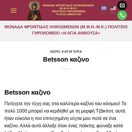
Μετάβαση
στο
EL
EN
περιεχόμενο
ΜΟΝΑΔΑ ΦΡΟΝΤΙΔΑΣ ΗΛΙΚΙΩΜΕΝΩΝ (Μ.Φ.Η.-Μ.Κ.) ΠΟΛΙΤΕΙΟ
ΓΗΡΟΚΟΜΕΙΟ «Η ΑΓΙΑ ΑΝΘΟΥΣΑ»
ΧΩΡΙΣ ΚΑΤΗΓΟΡΙΑ
Betsson καζινο
Betsson καζινο
Πετύχετε την τύχη σας στα καλύτερα καζίνο του κόσμου!
Το
πολύ 1000 μπορεί να κερδηθεί με τη μορφή Τζάκποτ, αυτή
ήταν εύκολα η πιο επιτυχημένη νύχτα μου ποτέ σε ένα
καζίνο.
Αλλά αυτό άλλαξε όταν ένας παίκτης φώναξε κατά