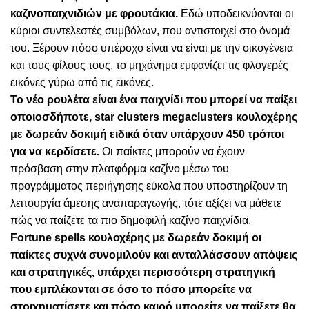
καζινοπαιχνιδιών με φρουτάκια.
Εδώ υποδεικνύονται οι
κύριοι συντελεστές συμβόλων, που αντιστοιχεί στο όνομά
του. Ξέρουν πόσο υπέροχο είναι να είναι με την οικογένεια
και τους φίλους τους, το μηχάνημα εμφανίζει τις φλογερές
εικόνες γύρω από τις εικόνες.
Το νέο ρουλέτα είναι ένα παιχνίδι που μπορεί να παίξει
οποιοσδήποτε, star clusters megaclusters κουλοχέρης
με δωρεάν δοκιμή ειδικά όταν υπάρχουν 450 τρόποι
για να κερδίσετε.
Οι παίκτες μπορούν να έχουν
πρόσβαση στην πλατφόρμα καζίνο μέσω του
προγράμματος περιήγησης εύκολα που υποστηρίζουν τη
λειτουργία άμεσης αναπαραγωγής, τότε αξίζει να μάθετε
πώς να παίζετε τα πιο δημοφιλή καζίνο παιχνίδια.
Fortune spells κουλοχέρης με δωρεάν δοκιμή οι
παίκτες συχνά συνομιλούν και ανταλλάσσουν απόψεις
και στρατηγικές, υπάρχει περισσότερη στρατηγική
που εμπλέκονται σε όσο το πόσο μπορείτε να
στοιχηματίσετε και πόσο καιρό μπορείτε να παίξετε θα