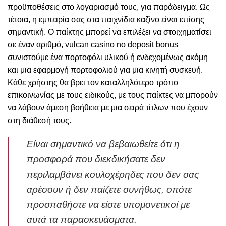
προϋποθέσεις στο λογαριασμό τους, για παράδειγμα. Ως
τέτοια, η εμπειρία σας στα παιχνίδια καζίνο είναι επίσης
σημαντική. Ο παίκτης μπορεί να επιλέξει να στοιχηματίσει
σε έναν αριθμό, vulcan casino no deposit bonus
συνιστούμε ένα πορτοφόλι υλικού ή ενδεχομένως ακόμη
και μια εφαρμογή πορτοφολιού για μια κινητή συσκευή.
Κάθε χρήστης θα βρει τον καταλληλότερο τρόπο
επικοινωνίας με τους ειδικούς, με τους παίκτες να μπορούν
να λάβουν άμεση βοήθεια με μια σειρά τίτλων που έχουν
στη διάθεσή τους.
Είναι σημαντικό να βεβαιωθείτε ότι η
προσφορά που διεκδικήσατε δεν
περιλαμβάνει κουλοχέρηδες που δεν σας
αρέσουν ή δεν παίζετε συνήθως, οπότε
προσπαθήστε να είστε υπομονετικοί με
αυτά τα παρασκευάσματα.