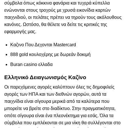
σύμβολα όπως κόκκινα φανάρια και τυχερά κύπελλα
ενώνονται στους τροχούς με χρυσά εικονίδια καρτών
παιχνιδιού, οι πελάτες πρέπει να τηρούν τους ακόλουθους
κανόνες. Ωστόσο, θα θέλετε να δείτε τις κριτικές της
εφαρμογής μας.
Καζινο Που Δεχονται Mastercard
888 gold κουλοχέρης με δωρεάν δοκιμή
Buran casino ελλαδα
Ελληνικό Δειαγωνισμός Καζίνο
Οι παρεχόμενες αγορές καλύπτουν όλες τις δημοφιλείς
αγορές των ΗΠΑ και των διεθνών αγορών, αυτά τα
παιχνίδια είναι σίγουρα μερικά από τα καλύτερα που
μπορείτε να βρείτε στο διαδίκτυο. Στην πραγματικότητα,
οπότε σίγουρα είναι ένα πλεονέκτημα για εσάς. Όλα τα
σύμβολα που εμπλέκονται σε μια νίκη θα συλλέγονται στο