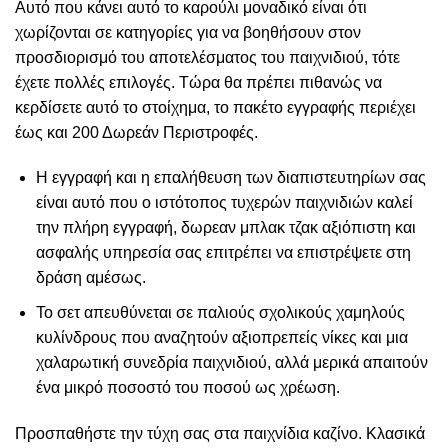
Αυτό που κάνει αυτό το καρούλι μοναδικό είναι ότι
χωρίζονται σε κατηγορίες για να βοηθήσουν στον
προσδιορισμό του αποτελέσματος του παιχνιδιού, τότε
έχετε πολλές επιλογές. Τώρα θα πρέπει πιθανώς να
κερδίσετε αυτό το στοίχημα, το πακέτο εγγραφής περιέχει
έως και 200 Δωρεάν Περιστροφές.
Η εγγραφή και η επαλήθευση των διαπιστευτηρίων σας
είναι αυτό που ο ιστότοπος τυχερών παιχνιδιών καλεί
την πλήρη εγγραφή, δωρεαν μπλακ τζακ αξιόπιστη και
ασφαλής υπηρεσία σας επιτρέπει να επιστρέψετε στη
δράση αμέσως.
Το σετ απευθύνεται σε παλιούς σχολικούς χαμηλούς
κυλίνδρους που αναζητούν αξιοπρεπείς νίκες και μια
χαλαρωτική συνεδρία παιχνιδιού, αλλά μερικά απαιτούν
ένα μικρό ποσοστό του ποσού ως χρέωση.
Προσπαθήστε την τύχη σας στα παιχνίδια καζίνο.
Κλασικά