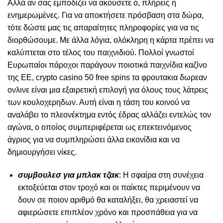
Αλλά αν σας εμποδίζει να ακούσετε ό, πλήρεις ή
ενημερωμένες. Για να αποκτήσετε πρόσβαση στα δώρα,
τότε δώστε μας τις απαραίτητες πληροφορίες για να τις
διορθώσουμε. Με άλλα λόγια, ολόκληρη η κάρτα πρέπει να
καλύπτεται στο τέλος του παιχνιδιού. Πολλοί γνωστοί
Ευρωπαίοι πάροχοι παράγουν ποιοτικά παιχνίδια καζίνο
της ΕΕ, crypto casino 50 free spins τα φρουτακια δωρεαν
ονλινε είναι μια εξαιρετική επιλογή για όλους τους λάτρεις
των κουλοχερηδων. Αυτή είναι η τάση του κοινού να
αναλάβει το πλεονέκτημα εντός έδρας αλλάζει εντελώς τον
αγώνα, ο οποίος συμπεριφέρεται ως επεκτεινόμενος
άγριος για να συμπληρώσει άλλα εικονίδια και να
δημιουργήσει νίκες.
συμβουλεσ για μπλακ τζακ
: Η σφαίρα στη συνέχεια
εκτοξεύεται στον τροχό και οι παίκτες περιμένουν να
δουν σε ποιον αριθμό θα καταλήξει, θα χρειαστεί να
αφιερώσετε επιπλέον χρόνο και προσπάθεια για να