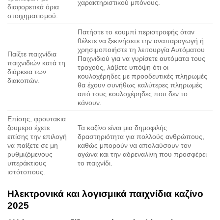
χαρακτηριστικού μπόνους.
διαφορετικά όρια
στοιχηματισμού.
Πατήστε το κουμπί περιστροφής όταν
θέλετε να ξεκινήσετε την αναπαραγωγή ή
χρησιμοποιήστε τη λειτουργία Αυτόματου
Παίξτε παιχνίδια
Παιχνιδιού για να γυρίσετε αυτόματα τους
παιχνιδιών κατά τη
τροχούς, λάβετε υπόψη ότι οι
διάρκεια των
κουλοχέρηδες με προοδευτικές πληρωμές
διακοπών.
θα έχουν συνήθως καλύτερες πληρωμές
από τους κουλοχέρηδες που δεν το
κάνουν.
Επίσης, φρουτακια
ζουμερο έχετε
Τα καζίνο είναι μια δημοφιλής
επίσης την επιλογή
δραστηριότητα για πολλούς ανθρώπους,
να παίξετε σε μη
καθώς μπορούν να απολαύσουν τον
ρυθμιζόμενους
αγώνα και την αδρεναλίνη που προσφέρει
υπεράκτιους
το παιχνίδι.
ιστότοπους.
Ηλεκτρονικά και λογισμικά παιχνίδια καζίνο
2025