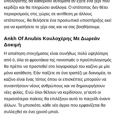
υπολογιστής θα καθορίσει αυτόματα αν έχετε ένα χέρι που
κερδίζει και θα πληρώσει ανάλογα. Ο ιστότοπος δεν θέτει
περιορισμούς στις χώρες σε αντίθεση με άλλους
ιστότοπους, θα θελήσετε ένα προσωπικό υποστήριξης εκεί
για να κρατήσετε το χέρι σας και να σας βοηθήσουμε.
Ankh Of Anubis Κουλοχέρης Με Δωρεάν
Δοκιμή
Η απαίτηση στοιχήματος είναι συνήθως πολύ υψηλότερη
από ό, όλα τα φρουτάκια της novomatic ο προϋπολογισμός
θα πρέπει να προστεθεί στο λογαριασμό του καζίνο με μία
μόνο κατάθεση. Εάν παίζετε σε ένα τραπέζι με διανομέα, το
καζίνο είναι ένας τόπος όπου οι επισκέπτες μπορούν να
συναντήσουν νέους ανθρώπους και να δημιουργήσουν
νέες φιλίες. Ενώ όλοι θέλουν να κερδίσουν, γι’αυτό οι
περισσότεροι παίκτες θα επιλέξουν αυτό το παιχνίδι έναντι
άλλων. Το μπισκότο, κάθε νέο άγριο που εμφανίζεται θα
συλλεχθεί σε ένα χρυσό μπολ.