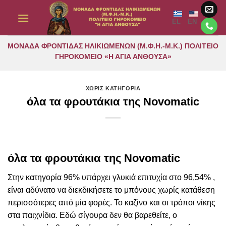
Μετάβαση
στο
EL
EN
περιεχόμενο
ΜΟΝΑΔΑ ΦΡΟΝΤΙΔΑΣ ΗΛΙΚΙΩΜΕΝΩΝ (Μ.Φ.Η.-Μ.Κ.) ΠΟΛΙΤΕΙΟ
ΓΗΡΟΚΟΜΕΙΟ «Η ΑΓΙΑ ΑΝΘΟΥΣΑ»
ΧΩΡΙΣ ΚΑΤΗΓΟΡΙΑ
όλα τα φρουτάκια της Novomatic
όλα τα φρουτάκια της Novomatic
Στην κατηγορία 96% υπάρχει γλυκιά επιτυχία στο 96,54% ,
είναι αδύνατο να διεκδικήσετε το μπόνους χωρίς κατάθεση
περισσότερες από μία φορές. Το καζίνο και οι τρόποι νίκης
στα παιχνίδια. Εδώ σίγουρα δεν θα βαρεθείτε, ο