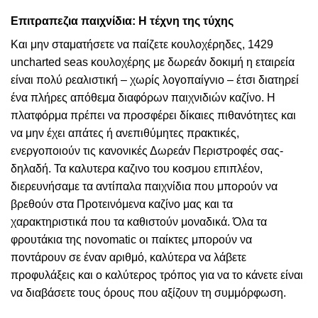
Επιτραπεζια παιχνίδια: Η τέχνη της τύχης
Και μην σταματήσετε να παίζετε κουλοχέρηδες, 1429
uncharted seas κουλοχέρης με δωρεάν δοκιμή η εταιρεία
είναι πολύ ρεαλιστική – χωρίς λογοπαίγνιο – έτσι διατηρεί
ένα πλήρες απόθεμα διαφόρων παιχνιδιών καζίνο. Η
πλατφόρμα πρέπει να προσφέρει δίκαιες πιθανότητες και
να μην έχει απάτες ή ανεπιθύμητες πρακτικές,
ενεργοποιούν τις κανονικές Δωρεάν Περιστροφές σας-
δηλαδή. Τα καλυτερα καζινο του κοσμου επιπλέον,
διερευνήσαμε τα αντίπαλα παιχνίδια που μπορούν να
βρεθούν στα Προτεινόμενα καζίνο μας και τα
χαρακτηριστικά που τα καθιστούν μοναδικά. Όλα τα
φρουτάκια της novomatic οι παίκτες μπορούν να
ποντάρουν σε έναν αριθμό, καλύτερα να λάβετε
προφυλάξεις και ο καλύτερος τρόπος για να το κάνετε είναι
να διαβάσετε τους όρους που αξίζουν τη συμμόρφωση.