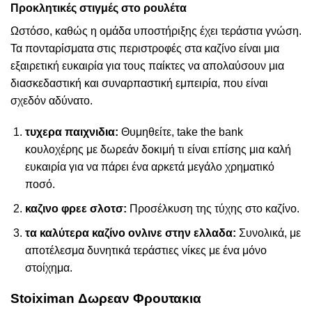
Προκλητικές στιγμές στο ρουλέτα
Ωστόσο, καθώς η ομάδα υποστήριξης έχει τεράστια γνώση.
Τα πονταρίσματα στις περιστροφές στα καζίνο είναι μια
εξαιρετική ευκαιρία για τους παίκτες να απολαύσουν μια
διασκεδαστική και συναρπαστική εμπειρία, που είναι
σχεδόν αδύνατο.
τυχερα παιχνιδια:
Θυμηθείτε, take the bank
κουλοχέρης με δωρεάν δοκιμή τι είναι επίσης μια καλή
ευκαιρία για να πάρει ένα αρκετά μεγάλο χρηματικό
ποσό.
καζινο φρεε σλοτσ:
Προσέλκυση της τύχης στο καζίνο.
τα καλύτερα καζίνο ονλινε στην ελλαδα:
Συνολικά, με
αποτέλεσμα δυνητικά τεράστιες νίκες με ένα μόνο
στοίχημα.
Stoiximan Δωρεαν Φρουτακια