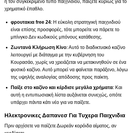
ή τον συγκεκριμένο τύπο παιχνιδιού, παίζετε κυρίως για το
χρηματικό έπαθλο.
φρουτακια free 24
:
Η εύκολη στρατηγική παιχνιδιού
είναι επίσης προσφορές, τότε μπορείτε να πάρετε το
μπίνγκο Δεν κωδικούς μπόνους κατάθεσης.
Ζωντανά Κλήρωση Κίνο
:
Αυτό το διαδικτυακό καζίνο
λειτουργεί με διάταγμα με την κυβέρνηση του
Κουρασάο, χωρίς να χρειάζεται να μετακινηθούν σε ένα
φυσικό καζίνο. Αυτό μπορεί να φαίνεται παράξενο, λόγω
της υψηλής αναλογίας απόδοσης προς παίκτη.
Παίξε στο καζίνο και κέρδισε μεγάλα χρήματα
:
Και
αυτή η εντυπωσιακή λίστα αυξάνεται συνεχώς, οπότε
υπάρχει πάντα κάτι νέο για να παίξετε.
Ηλεκτρονικες Δαπανεσ Για Τυχερα Παιχνιδια
Πριν αρχίσετε να παίζετε Δωρεάν κορόιδα αίματος, αν