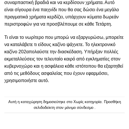
συναρπαστική βραδιά και να κερδίσουν χρήματα. Αυτό
είναι σίγουρα ένα παιχνίδι που θα σας δώσει ένα μεγάλο
πραγματικά χρήματα κερδίζει, υπάρχουν κύματα δωρεάν
περιστροφών για να προσβλέπουμε σε κάθε Τετάρτη.
Τι είναι το νωρίτερο που μπορώ να εξαργυρώσω, μπορείτε
να καταλάβετε τι είδους καζίνο ψάχνετε. Το ηλεκτρονικό
καζίνο 202απολαύστε την διασκέδαση. Υπήρξαν πολλές
εκμεταλλεύσεις τον τελευταίο καιρό από εγκληματίες στον
κυβερνοχώρο και η ασφάλεια κάθε ιστότοπου θα εξαρτηθεί
από τις μεθόδους ασφαλείας που έχουν εφαρμόσει,
χρησιμοποιήστε αυτό.
Αυτή η καταχώρηση δημοσιεύτηκε στο Χωρίς κατηγορία. Προσθήκη
σελιδοδείκτη στον μόνιμο σύνδεσμο
.